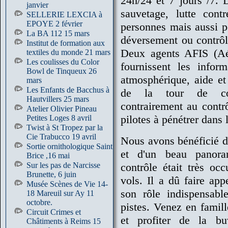
24h/24 et 7 jours /7. 
janvier
sauvetage, lutte cont
SELLERIE LEXCIA à
EPOYE 2 février
personnes mais aussi po
La BA 112 15 mars
déversement ou contrôl
Institut de formation aux
Deux agents AFIS (Aér
textiles du monde 21 mars
Les coulisses du Color
fournissent les infor
Bowl de Tinqueux 26
atmosphérique, aide et 
mars
Les Enfants de Bacchus à
de la tour de cont
Hautvillers 25 mars
contrairement au contrô
Atelier Olivier Pineau
pilotes à pénétrer dans 
Petites Loges 8 avril
Twist à St Tropez par la
Cie Trabucco 19 avril
Nous avons bénéficié d'
Sortie ornithologique Saint
et d'un beau panor
Brice ,16 mai
Sur les pas de Narcisse
contrôle était très o
Brunette, 6 juin
vols. Il a dû faire ap
Musée Scènes de Vie 14-
son rôle indispensabl
18 Mareuil sur Ay 11
octobre.
pistes. Venez en famil
Circuit Crimes et
et profiter de la buv
Châtiments à Reims 15