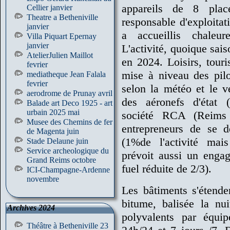
appareils de 8 pla
Cellier janvier
Theatre a Betheniville
responsable d'exploitat
janvier
a accueillis chaleur
Villa Piquart Epernay
janvier
L'activité, quoique sa
AtelierJulien Maillot
en 2024. Loisirs, touri
fevrier
mise à niveau des pilo
mediatheque Jean Falala
fevrier
selon la météo et le ve
aerodrome de Prunay avril
des aéronefs d'état
Balade art Deco 1925 - art
urbain 2025 mai
société RCA (Reims
Musee des Chemins de fer
entrepreneurs de se d
de Magenta juin
(1%de l'activité mai
Stade Delaune juin
Service archeologique du
prévoit aussi un enga
Grand Reims octobre
fuel réduite de 2/3).
ICI-Champagne-Ardenne
novembre
Les bâtiments s'étende
bitume, balisée la nu
Archives 2024
polyvalents par équi
Théâtre à Betheniville 23