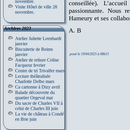
novembre.
conseillée). L’accuei
Visite Hôtel de ville 28
passionnante. Nous r
novembre.
Hameury et ses collabor
Archives 2023
A. B
Atelier Juliette Leenhardt
janvier
Biscuiterie de Reims
janvier
posté le 19/04/2025 à 08h15
Atelier de reliure Celine
Facqueur fevrier
Centre de tri Trivalfer mars
Lecture théâtralisée
Charlotte Delbo mars
Ca cartonne à Dizy avril
Balade découverte du
quartier Orgeval mai
Du sacre de Charles VII à
celui de Charles III juin
La vie de château à Condé
en Brie juin