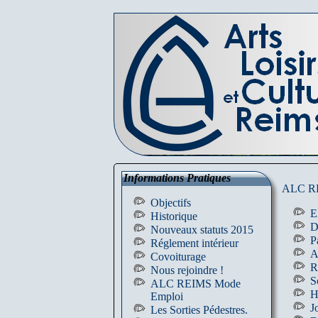
Informations Pratiques
ALC RE
Objectifs
E
Historique
D
Nouveaux statuts 2015
P
Réglement intérieur
A
Covoiturage
R
Nous rejoindre !
S
ALC REIMS Mode
H
Emploi
J
Les Sorties Pédestres.