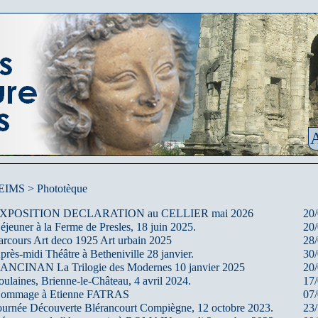
A
IMS > Phototèque
XPOSITION DECLARATION au CELLIER mai 2026
20
éjeuner à la Ferme de Presles, 18 juin 2025.
20
arcours Art deco 1925 Art urbain 2025
28
près-midi Théâtre à Betheniville 28 janvier.
30
ANCINAN La Trilogie des Modernes 10 janvier 2025
20
oulaines, Brienne-le-Château, 4 avril 2024.
17
ommage à Etienne FATRAS
07
ournée Découverte Blérancourt Compiègne, 12 octobre 2023.
23