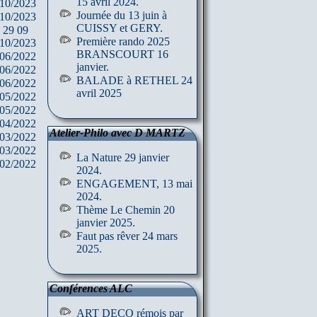
15 avril 2024.
/10/2023
Journée du 13 juin à
/10/2023
CUISSY et GERY.
 29 09
Première rando 2025
/10/2023
BRANSCOURT 16
/06/2022
janvier.
/06/2022
BALADE à RETHEL 24
/06/2022
avril 2025
/05/2022
/05/2022
/04/2022
Atelier-Philo avec D MARTZ
/03/2022
/03/2022
La Nature 29 janvier
/02/2022
2024.
ENGAGEMENT, 13 mai
2024.
Thème Le Chemin 20
janvier 2025.
Faut pas rêver 24 mars
2025.
Conférences ALC
ART DECO rémois par