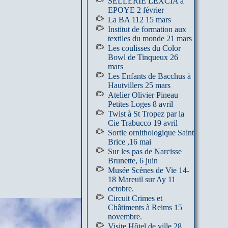
SELLERIE LEXCIA à
EPOYE 2 février
La BA 112 15 mars
Institut de formation aux
textiles du monde 21 mars
Les coulisses du Color
Bowl de Tinqueux 26
mars
Les Enfants de Bacchus à
Hautvillers 25 mars
Atelier Olivier Pineau
Petites Loges 8 avril
Twist à St Tropez par la
Cie Trabucco 19 avril
Sortie ornithologique Saint
Brice ,16 mai
Sur les pas de Narcisse
Brunette, 6 juin
Musée Scènes de Vie 14-
18 Mareuil sur Ay 11
octobre.
Circuit Crimes et
Châtiments à Reims 15
novembre.
Visite Hôtel de ville 28