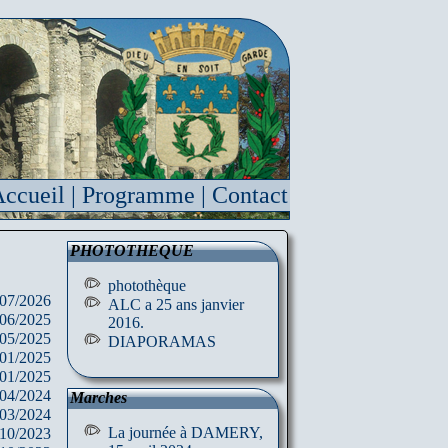
ccueil
|
Programme
|
Contact
PHOTOTHEQUE
photothèque
/07/2026
ALC a 25 ans janvier
/06/2025
2016.
/05/2025
DIAPORAMAS
/01/2025
/01/2025
/04/2024
Marches
/03/2024
La journée à DAMERY,
/10/2023