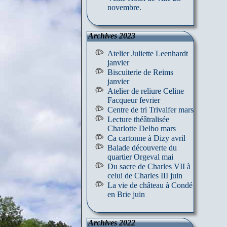
novembre.
Archives 2023
Atelier Juliette Leenhardt
janvier
Biscuiterie de Reims
janvier
Atelier de reliure Celine
Facqueur fevrier
Centre de tri Trivalfer mars
Lecture théâtralisée
Charlotte Delbo mars
Ca cartonne à Dizy avril
Balade découverte du
quartier Orgeval mai
Du sacre de Charles VII à
celui de Charles III juin
La vie de château à Condé
en Brie juin
Archives 2022