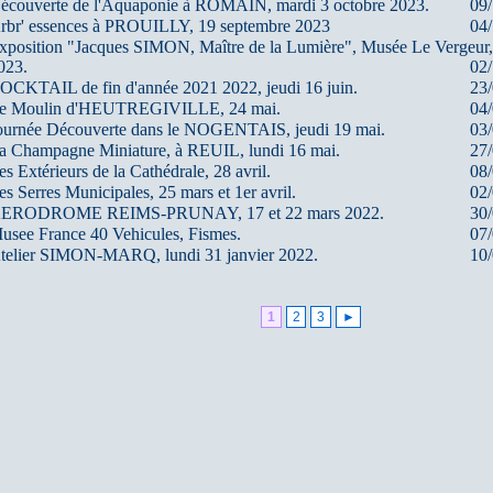
écouverte de l'Aquaponie à ROMAIN, mardi 3 octobre 2023.
09
rbr' essences à PROUILLY, 19 septembre 2023
04
xposition "Jacques SIMON, Maître de la Lumière", Musée Le Vergeur,
023.
02
OCKTAIL de fin d'année 2021 2022, jeudi 16 juin.
23
e Moulin d'HEUTREGIVILLE, 24 mai.
04
ournée Découverte dans le NOGENTAIS, jeudi 19 mai.
03
a Champagne Miniature, à REUIL, lundi 16 mai.
27
es Extérieurs de la Cathédrale, 28 avril.
08
es Serres Municipales, 25 mars et 1er avril.
02
ERODROME REIMS-PRUNAY, 17 et 22 mars 2022.
30
usee France 40 Vehicules, Fismes.
07
telier SIMON-MARQ, lundi 31 janvier 2022.
10
◄
1
2
3
►