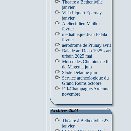
Theatre a Betheniville
janvier
Villa Piquart Epernay
janvier
AtelierJulien Maillot
fevrier
mediatheque Jean Falala
fevrier
aerodrome de Prunay avril
Balade art Deco 1925 - art
urbain 2025 mai
Musee des Chemins de fer
de Magenta juin
Stade Delaune juin
Service archeologique du
Grand Reims octobre
ICI-Champagne-Ardenne
novembre
Archives 2024
Théâtre à Betheniville 23
janvier