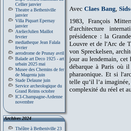
Cellier janvier
Avec
Claes Bang
,
Sid
Theatre a Betheniville
janvier
1983, François Mitte
Villa Piquart Epernay
janvier
d'architecture intern
AtelierJulien Maillot
présidence : la Grand
fevrier
mediatheque Jean Falala
Louvre et de l'Arc de T
fevrier
von Spreckelsen, archit
aerodrome de Prunay avril
jour au lendemain, cet
Balade art Deco 1925 - art
urbain 2025 mai
débarque à Paris où il 
Musee des Chemins de fer
pharaonique. Et si l'ar
de Magenta juin
Stade Delaune juin
telle qu’il l’a imaginée,
Service archeologique du
complexité du réel et au
Grand Reims octobre
ICI-Champagne-Ardenne
novembre
Archives 2024
Théâtre à Betheniville 23