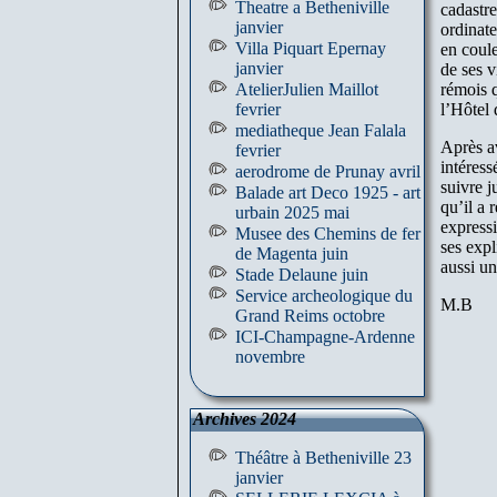
Theatre a Betheniville
cadastre
janvier
ordinate
Villa Piquart Epernay
en coule
janvier
de ses v
AtelierJulien Maillot
rémois q
fevrier
l’Hôtel
mediatheque Jean Falala
Après a
fevrier
intéress
aerodrome de Prunay avril
suivre j
Balade art Deco 1925 - art
qu’il a 
urbain 2025 mai
express
Musee des Chemins de fer
ses expl
de Magenta juin
aussi un
Stade Delaune juin
Service archeologique du
M.B
Grand Reims octobre
ICI-Champagne-Ardenne
novembre
Archives 2024
Théâtre à Betheniville 23
janvier