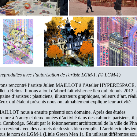
reproduites avec l’autorisation de l'artiste LGM-1. (© LGM-1)
ons rencontré l’artiste Julien MAILLOT à l’Atelier HYPERESPACE, 
let à Reims. Il nous a tout d’abord fait visiter ce lieu qui, depuis 2012, 
taine d’artistes : plasticiens, illustrateurs graphiques, relieurs d’art, réal
eux qui étaient présents nous ont aimablement expliqué leur activité.
MAILLOT nous a ensuite présenté son domaine. Après des études
ecture à Nancy et deux années d’activité dans des cabinets parisiens, il 
u Cambodge. Séduit par le foisonnement architectural de la ville de P
 en revient avec des carnets de dessins bien remplis. L’architecte devient
sous le nom de LGM-1 (Little Green Men 1). En utilisant différentes sou