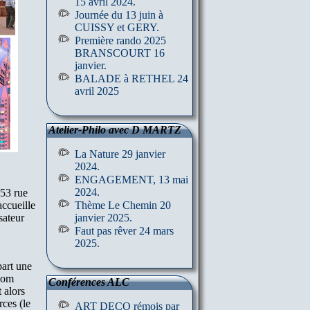
15 avril 2024.
Journée du 13 juin à
CUISSY et GERY.
Première rando 2025
BRANSCOURT 16
janvier.
BALADE à RETHEL 24
avril 2025
Atelier-Philo avec D MARTZ
La Nature 29 janvier
2024.
ENGAGEMENT, 13 mai
2024.
53 rue
Thème Le Chemin 20
accueille
janvier 2025.
isateur
Faut pas rêver 24 mars
2025.
part une
hnom
Conférences ALC
 alors
rces (le
ART DECO rémois par