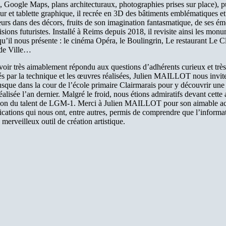
, Google Maps, plans architecturaux, photographies prises sur place), p
ur et tablette graphique, il recrée en 3D des bâtiments emblématiques et
urs dans des décors, fruits de son imagination fantasmatique, de ses ém
isions futuristes. Installé à Reims depuis 2018, il revisite ainsi les mon
u’il nous présente : le cinéma Opéra, le Boulingrin, Le restaurant Le C
 de Ville…
voir très aimablement répondu aux questions d’adhérents curieux et très
és par la technique et les œuvres réalisées, Julien MAILLOT nous invite
usque dans la cour de l’école primaire Clairmarais pour y découvrir une
réalisée l’an dernier. Malgré le froid, nous étions admiratifs devant cette 
ion du talent de LGM-1. Merci à Julien MAILLOT pour son aimable acc
ications qui nous ont, entre autres, permis de comprendre que l’informa
 merveilleux outil de création artistique.