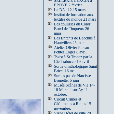
SELLERIE LEXCIA à
EPOYE 2 février
La BA 112 15 mars
Institut de formation aux
textiles du monde 21 mars
Les coulisses du Color
Bowl de Tinqueux 26
mars
Les Enfants de Bacchus à
Hautvillers 25 mars
Atelier Olivier Pineau
Petites Loges 8 avril
Twist à St Tropez par la
Cie Trabucco 19 avril
Sortie ornithologique Saint
Brice ,16 mai
Sur les pas de Narcisse
Brunette, 6 juin
Musée Scènes de Vie 14-
18 Mareuil sur Ay 11
octobre.
Circuit Crimes et
Châtiments à Reims 15
novembre.
Visite Hôtel de ville 28