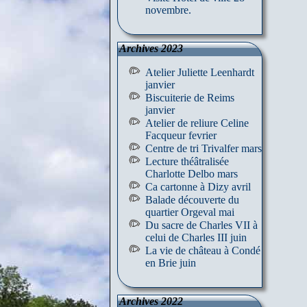
novembre.
Archives 2023
Atelier Juliette Leenhardt
janvier
Biscuiterie de Reims
janvier
Atelier de reliure Celine
Facqueur fevrier
Centre de tri Trivalfer mars
Lecture théâtralisée
Charlotte Delbo mars
Ca cartonne à Dizy avril
Balade découverte du
quartier Orgeval mai
Du sacre de Charles VII à
celui de Charles III juin
La vie de château à Condé
en Brie juin
Archives 2022