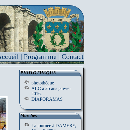
ccueil
|
Programme
|
Contact
PHOTOTHEQUE
photothèque
ALC a 25 ans janvier
2016.
DIAPORAMAS
Marches
La journée à DAMERY,