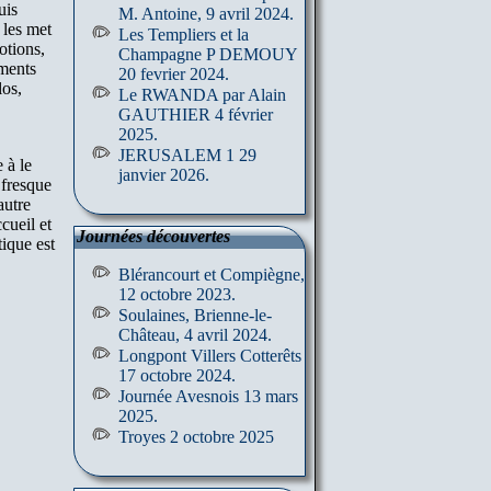
uis
M. Antoine, 9 avril 2024.
 les met
Les Templiers et la
otions,
Champagne P DEMOUY
uments
20 fevrier 2024.
los,
Le RWANDA par Alain
GAUTHIER 4 février
2025.
JERUSALEM 1 29
 à le
janvier 2026.
 fresque
autre
ueil et
Journées découvertes
tique est
Blérancourt et Compiègne,
12 octobre 2023.
Soulaines, Brienne-le-
Château, 4 avril 2024.
Longpont Villers Cotterêts
17 octobre 2024.
Journée Avesnois 13 mars
2025.
Troyes 2 octobre 2025