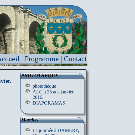
ccueil
|
Programme
|
Contact
PHOTOTHEQUE
vier.
photothèque
ALC a 25 ans janvier
2016.
DIAPORAMAS
Marches
La journée à DAMERY,