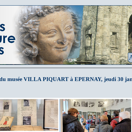
A
e du musée VILLA PIQUART à EPERNAY, jeudi 30 jan