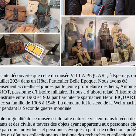
nante découverte que celle du musée VILLA PIQUART, à Epernay, ou
uillet 2024 dans un Hôtel Particulier Belle Epoque. Nous avons été
usement accueillis et guidés par le jeune propriétaire des lieux, Antoine
, passionné d’histoire militaire. Il nous a d’abord relaté l’histoire de
construite entre 1900 et1902 par l’architecte sparnacien Henri PIQUART
vec sa famille de 1905 à 1946. La demeure fut le siège de la Wehrmacht
 pendant la Seconde guerre mondiale.
e originalité de ce musée est de faire entrer le visiteur dans le vécu de
nts et des civils, à travers des objets ayant appartenu aux personnes cité
e parcours individuels et personnels évoqués à partir de collections prêt
lles ou d’autres collectionneurs ainsi que des recherches et collections d