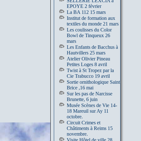
SELLERIE LEXCIA à
EPOYE 2 février
La BA 112 15 mars
Institut de formation aux
textiles du monde 21 mars
Les coulisses du Color
Bowl de Tinqueux 26
mars
Les Enfants de Bacchus à
Hautvillers 25 mars
Atelier Olivier Pineau
Petites Loges 8 avril
Twist à St Tropez par la
Cie Trabucco 19 avril
Sortie ornithologique Saint
Brice ,16 mai
Sur les pas de Narcisse
Brunette, 6 juin
Musée Scènes de Vie 14-
18 Mareuil sur Ay 11
octobre.
Circuit Crimes et
Châtiments à Reims 15
novembre.
Visite Hôtel de ville 28