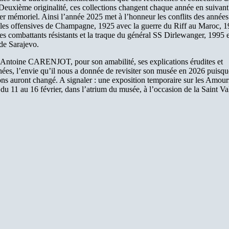
Deuxième originalité, ces collections changent chaque année en suivant
er mémoriel. Ainsi l’année 2025 met à l’honneur les conflits des années
 les offensives de Champagne, 1925 avec la guerre du Riff au Maroc, 1
les combattants résistants et la traque du général SS Dirlewanger, 1995 e
 de Sarajevo.
 Antoine CARENJOT, pour son amabilité, ses explications érudites et
ées, l’envie qu’il nous a donnée de revisiter son musée en 2026 puisqu
ons auront changé. A signaler : une exposition temporaire sur les Amour
du 11 au 16 février, dans l’atrium du musée, à l’occasion de la Saint Va