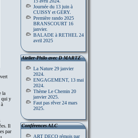
15 avril 2024.
Journée du 13 juin à
CUISSY et GERY.
Première rando 2025
BRANSCOURT 16
janvier.
BALADE à RETHEL 24
avril 2025
Atelier-Philo avec D MARTZ
La Nature 29 janvier
2024.
vert
ENGAGEMENT, 13 mai
2024.
Thème Le Chemin 20
 la
janvier 2025.
 qui y
Faut pas rêver 24 mars
 à
2025.
s
Conférences ALC
es. Il
ées par
ART DECO rémois par
u