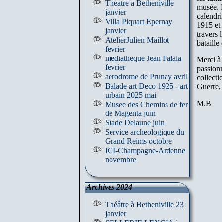
Theatre a Betheniville
musée. 
janvier
calendri
Villa Piquart Epernay
1915 et
janvier
travers 
AtelierJulien Maillot
bataille
fevrier
mediatheque Jean Falala
Merci à
fevrier
passionn
aerodrome de Prunay avril
collecti
Balade art Deco 1925 - art
Guerre, 
urbain 2025 mai
M.B
Musee des Chemins de fer
de Magenta juin
Stade Delaune juin
Service archeologique du
Grand Reims octobre
ICI-Champagne-Ardenne
novembre
Archives 2024
Théâtre à Betheniville 23
janvier