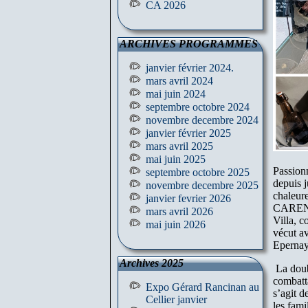
CA 2026
ARCHIVES PROGRAMMES
janvier février 2024.
mars avril 2024
mai juin 2024
septembre octobre 2024
novembre decembre 2024
janvier février 2025
mars avril 2025
mai juin 2025
Passion
septembre octobre 2025
depuis j
novembre decembre 2025
chaleure
janvier fevrier 2026
CARENJOT
mars avril 2026
Villa, 
mai juin 2026
vécut a
Epernay
Archives 2025
La doubl
combatta
Expo Gérard Rancinan au
s’agit d
Cellier janvier
les fami