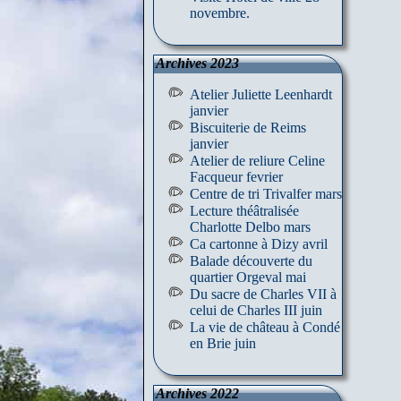
novembre.
Archives 2023
Atelier Juliette Leenhardt
janvier
Biscuiterie de Reims
janvier
Atelier de reliure Celine
Facqueur fevrier
Centre de tri Trivalfer mars
Lecture théâtralisée
Charlotte Delbo mars
Ca cartonne à Dizy avril
Balade découverte du
quartier Orgeval mai
Du sacre de Charles VII à
celui de Charles III juin
La vie de château à Condé
en Brie juin
Archives 2022