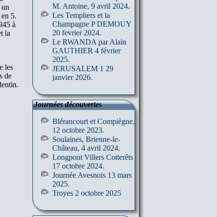
M. Antoine, 9 avril 2024.
 un
Les Templiers et la
 en 5.
Champagne P DEMOUY
945 à
20 fevrier 2024.
t la
Le RWANDA par Alain
GAUTHIER 4 février
2025.
e les
JERUSALEM 1 29
s de
janvier 2026.
lentin.
Journées découvertes
Blérancourt et Compiègne,
12 octobre 2023.
Soulaines, Brienne-le-
Château, 4 avril 2024.
Longpont Villers Cotterêts
17 octobre 2024.
Journée Avesnois 13 mars
2025.
Troyes 2 octobre 2025