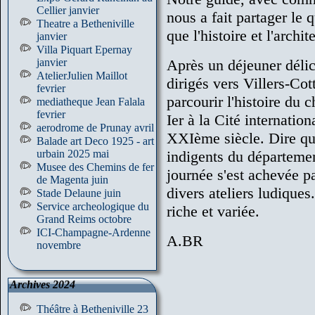
Cellier janvier
nous a fait partager le 
Theatre a Betheniville
que l'histoire et l'archit
janvier
Villa Piquart Epernay
janvier
Après un déjeuner dél
AtelierJulien Maillot
dirigés vers Villers-Cot
fevrier
parcourir l'histoire du
mediatheque Jean Falala
fevrier
Ier à la Cité internatio
aerodrome de Prunay avril
XXIème siècle. Dire que
Balade art Deco 1925 - art
urbain 2025 mai
indigents du départemen
Musee des Chemins de fer
journée s'est achevée pa
de Magenta juin
divers ateliers ludiques
Stade Delaune juin
Service archeologique du
riche et variée.
Grand Reims octobre
ICI-Champagne-Ardenne
A.BR
novembre
Archives 2024
Théâtre à Betheniville 23