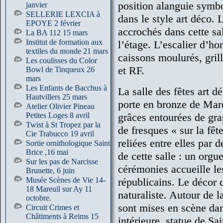
position alanguie symbol
janvier
SELLERIE LEXCIA à
dans le style art déco. 
EPOYE 2 février
accrochés dans cette sal
La BA 112 15 mars
Institut de formation aux
l’étage. L’escalier d’ho
textiles du monde 21 mars
caissons moulurés, gril
Les coulisses du Color
et RF.
Bowl de Tinqueux 26
mars
Les Enfants de Bacchus à
La salle des fêtes art dé
Hautvillers 25 mars
porte en bronze de Marc
Atelier Olivier Pineau
Petites Loges 8 avril
grâces entourées de grap
Twist à St Tropez par la
de fresques « sur la fêt
Cie Trabucco 19 avril
reliées entre elles par 
Sortie ornithologique Saint
Brice ,16 mai
de cette salle : un orgu
Sur les pas de Narcisse
cérémonies accueille l
Brunette, 6 juin
Musée Scènes de Vie 14-
républicains. Le décor 
18 Mareuil sur Ay 11
naturaliste. Autour de 
octobre.
sont mises en scène dan
Circuit Crimes et
Châtiments à Reims 15
intérieure, statue de S