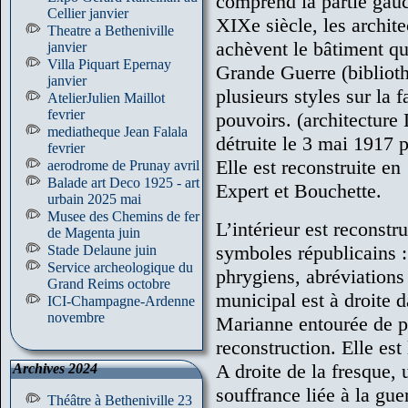
comprend la partie gauc
Cellier janvier
XIXe siècle, les archit
Theatre a Betheniville
achèvent le bâtiment qui
janvier
Villa Piquart Epernay
Grande Guerre (biblio
janvier
plusieurs styles sur la 
AtelierJulien Maillot
fevrier
pouvoirs. (architecture 
mediatheque Jean Falala
détruite le 3 mai 1917 
fevrier
Elle est reconstruite en
aerodrome de Prunay avril
Balade art Deco 1925 - art
Expert et Bouchette.
urbain 2025 mai
Musee des Chemins de fer
L’intérieur est reconstr
de Magenta juin
symboles républicains :
Stade Delaune juin
Service archeologique du
phrygiens, abréviations
Grand Reims octobre
municipal est à droite 
ICI-Champagne-Ardenne
novembre
Marianne entourée de p
reconstruction. Elle est
A droite de la fresque,
Archives 2024
souffrance liée à la gu
Théâtre à Betheniville 23