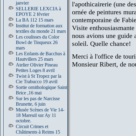
janvier
l'apothicairerie (une de
SELLERIE LEXCIA à
ornée de peintures mur
EPOYE 2 février
contemporaine de Fabien
La BA 112 15 mars
Institut de formation aux
Visite enthousiasmante 
textiles du monde 21 mars
nous avions une guide at
Les coulisses du Color
Bowl de Tinqueux 26
soleil. Quelle chance!
mars
Les Enfants de Bacchus à
Merci à l'office de tour
Hautvillers 25 mars
Monsieur Ribert, de no
Atelier Olivier Pineau
Petites Loges 8 avril
Twist à St Tropez par la
Cie Trabucco 19 avril
Sortie ornithologique Saint
Brice ,16 mai
Sur les pas de Narcisse
Brunette, 6 juin
Musée Scènes de Vie 14-
18 Mareuil sur Ay 11
octobre.
Circuit Crimes et
Châtiments à Reims 15