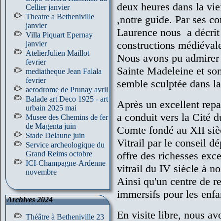
deux heures dans la vie
Cellier janvier
Theatre a Betheniville
,notre guide. Par ses c
janvier
Laurence nous a décrit 
Villa Piquart Epernay
constructions médiévale
janvier
AtelierJulien Maillot
Nous avons pu admirer
fevrier
Sainte Madeleine et son
mediatheque Jean Falala
fevrier
semble sculptée dans la 
aerodrome de Prunay avril
Balade art Deco 1925 - art
Après un excellent repa
urbain 2025 mai
a conduit vers la Cité d
Musee des Chemins de fer
de Magenta juin
Comte fondé au XII siè
Stade Delaune juin
Vitrail par le conseil d
Service archeologique du
Grand Reims octobre
offre des richesses exc
ICI-Champagne-Ardenne
vitrail du IV siècle à n
novembre
Ainsi qu'un centre de r
immersifs pour les enfan
Archives 2024
En visite libre, nous av
Théâtre à Betheniville 23