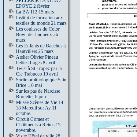
SELLERIE LEXCIA à
EPOYE 2 février
La BA 112 15 mars
Institut de formation aux
textiles du monde 21 mars
Les coulisses du Color
Bowl de Tinqueux 26
mars
Les Enfants de Bacchus à
Hautvillers 25 mars
Atelier Olivier Pineau
Petites Loges 8 avril
Twist à St Tropez par la
Cie Trabucco 19 avril
Sortie ornithologique Saint
Brice ,16 mai
Sur les pas de Narcisse
Brunette, 6 juin
Musée Scènes de Vie 14-
18 Mareuil sur Ay 11
octobre.
Circuit Crimes et
Châtiments à Reims 15
novembre.
Visite Hôtel de ville 28