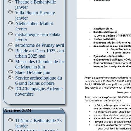
Theatre a Betheniville
janvier
Villa Piquart Epernay
janvier
AtelierJulien Maillot
fevrier
mediatheque Jean Falala
fevrier
aerodrome de Prunay avril
Balade art Deco 1925 - art
urbain 2025 mai
Musee des Chemins de fer
de Magenta juin
Stade Delaune juin
Service archeologique du
Grand Reims octobre
ICI-Champagne-Ardenne
novembre
Archives 2024
Théâtre à Betheniville 23
janvier