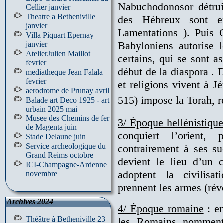
Nabuchodonosor détrui
Cellier janvier
Theatre a Betheniville
des Hébreux sont e
janvier
Lamentations ). Puis 
Villa Piquart Epernay
Babyloniens autorise l
janvier
AtelierJulien Maillot
certains, qui se sont a
fevrier
début de la diaspora . 
mediatheque Jean Falala
fevrier
et religions vivent à J
aerodrome de Prunay avril
515) impose la Torah, r
Balade art Deco 1925 - art
urbain 2025 mai
Musee des Chemins de fer
3/ Époque hellénistiqu
de Magenta juin
conquiert l’orient, 
Stade Delaune juin
Service archeologique du
contrairement à ses su
Grand Reims octobre
devient le lieu d’un cu
ICI-Champagne-Ardenne
adoptent la civilisat
novembre
prennent les armes (ré
Archives 2024
4/ Époque romaine
: en
Théâtre à Betheniville 23
les Romains nomment 