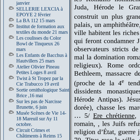
janvier
Juda, Hérode le Gran
SELLERIE LEXCIA à
EPOYE 2 février
construit un plus gran
La BA 112 15 mars
palais, un amphithéâtre,
Institut de formation aux
ville habitent les rich
textiles du monde 21 mars
Les coulisses du Color
qui feront condamner Jé
Bowl de Tinqueux 26
observateurs stricts de
mars
Les Enfants de Bacchus à
mal la domination roma
Hautvillers 25 mars
religieux). Rome ord
Atelier Olivier Pineau
Bethleem, massacre de
Petites Loges 8 avril
Twist à St Tropez par la
e
(proche de la 4
tenda
Cie Trabucco 19 avril
dissidents monastique
Sortie ornithologique Saint
Brice ,16 mai
Hérode Antipas). Jésu
Sur les pas de Narcisse
dorée), chasse les ma
Brunette, 6 juin
Musée Scènes de Vie 14-
… 5/
Ere chrétienne
,
18 Mareuil sur Ay 11
romain, , les Juifs ref
octobre.
Circuit Crimes et
religion d’État, guerre
Châtiments à Reims 15
70, Titus rase la ville,