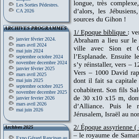
longue, très complexe,
Les Sorties Pédestres.
d’alors, les Jébusien
CA 2026
sources du Gihon !
ARCHIVES PROGRAMMES
1/ Epoque biblique
: ve
janvier février 2024.
Abraham a lieu sur le
mars avril 2024
ville avec Sion et 
mai juin 2024
l’Esplanade. Ensuite 
septembre octobre 2024
novembre decembre 2024
s’y réinstaller, vers – 1
janvier février 2025
Vers – 1000 David rapp
mars avril 2025
dont il fait sa capitale
mai juin 2025
septembre octobre 2025
cohabitent. Son fils Sa
novembre decembre 2025
de 30 x10 x15 m, dont 
janvier fevrier 2026
mars avril 2026
d’Alliance. Puis le
mai juin 2026
Jérusalem, Israël au n
2/ Époque assyrienne ( 
Archives 2025
– le royaume de Samarie
Expo Gérard Rancinan au