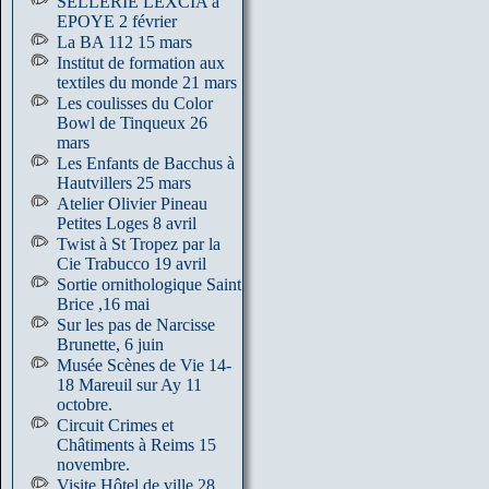
SELLERIE LEXCIA à
EPOYE 2 février
La BA 112 15 mars
Institut de formation aux
textiles du monde 21 mars
Les coulisses du Color
Bowl de Tinqueux 26
mars
Les Enfants de Bacchus à
Hautvillers 25 mars
Atelier Olivier Pineau
Petites Loges 8 avril
Twist à St Tropez par la
Cie Trabucco 19 avril
Sortie ornithologique Saint
Brice ,16 mai
Sur les pas de Narcisse
Brunette, 6 juin
Musée Scènes de Vie 14-
18 Mareuil sur Ay 11
octobre.
Circuit Crimes et
Châtiments à Reims 15
novembre.
Visite Hôtel de ville 28