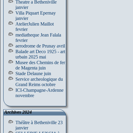
Theatre a Betheniville
janvier
Villa Piquart Epernay
janvier
AtelierJulien Maillot
fevrier
mediatheque Jean Falala
fevrier
aerodrome de Prunay avril
Balade art Deco 1925 - art
urbain 2025 mai
Musee des Chemins de fer
de Magenta juin
Stade Delaune juin
Service archeologique du
Grand Reims octobre
ICI-Champagne-Ardenne
novembre
Archives 2024
Théâtre à Betheniville 23
janvier