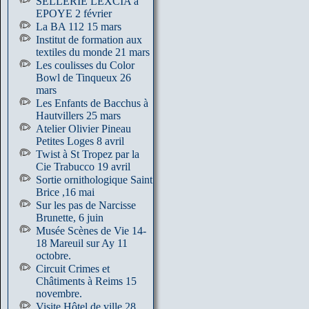
SELLERIE LEXCIA à
EPOYE 2 février
La BA 112 15 mars
Institut de formation aux
textiles du monde 21 mars
Les coulisses du Color
Bowl de Tinqueux 26
mars
Les Enfants de Bacchus à
Hautvillers 25 mars
Atelier Olivier Pineau
Petites Loges 8 avril
Twist à St Tropez par la
Cie Trabucco 19 avril
Sortie ornithologique Saint
Brice ,16 mai
Sur les pas de Narcisse
Brunette, 6 juin
Musée Scènes de Vie 14-
18 Mareuil sur Ay 11
octobre.
Circuit Crimes et
Châtiments à Reims 15
novembre.
Visite Hôtel de ville 28