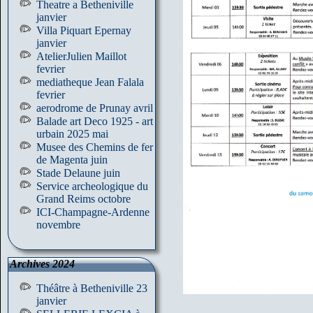
Theatre a Betheniville
janvier
Villa Piquart Epernay
janvier
AtelierJulien Maillot
fevrier
mediatheque Jean Falala
fevrier
aerodrome de Prunay avril
Balade art Deco 1925 - art
urbain 2025 mai
Musee des Chemins de fer
de Magenta juin
Stade Delaune juin
Service archeologique du
Grand Reims octobre
ICI-Champagne-Ardenne
novembre
Archives 2024
Théâtre à Betheniville 23
janvier