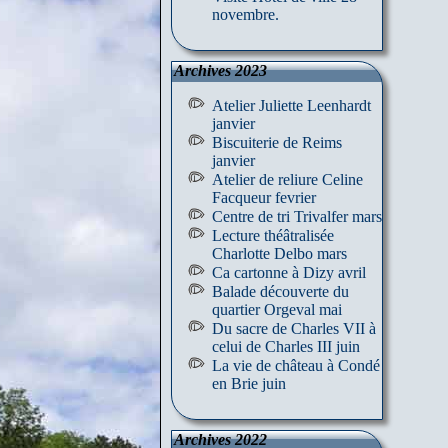
novembre.
Archives 2023
Atelier Juliette Leenhardt
janvier
Biscuiterie de Reims
janvier
Atelier de reliure Celine
Facqueur fevrier
Centre de tri Trivalfer mars
Lecture théâtralisée
Charlotte Delbo mars
Ca cartonne à Dizy avril
Balade découverte du
quartier Orgeval mai
Du sacre de Charles VII à
celui de Charles III juin
La vie de château à Condé
en Brie juin
Archives 2022