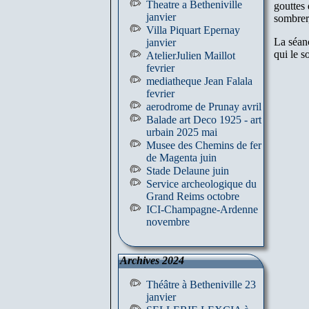
Theatre a Betheniville
gouttes 
janvier
sombrer
Villa Piquart Epernay
La séan
janvier
qui le s
AtelierJulien Maillot
fevrier
mediatheque Jean Falala
fevrier
aerodrome de Prunay avril
Balade art Deco 1925 - art
urbain 2025 mai
Musee des Chemins de fer
de Magenta juin
Stade Delaune juin
Service archeologique du
Grand Reims octobre
ICI-Champagne-Ardenne
novembre
Archives 2024
Théâtre à Betheniville 23
janvier