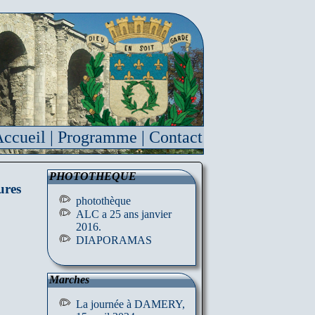
ccueil
|
Programme
|
Contact
PHOTOTHEQUE
ures
photothèque
ALC a 25 ans janvier
2016.
DIAPORAMAS
Marches
La journée à DAMERY,