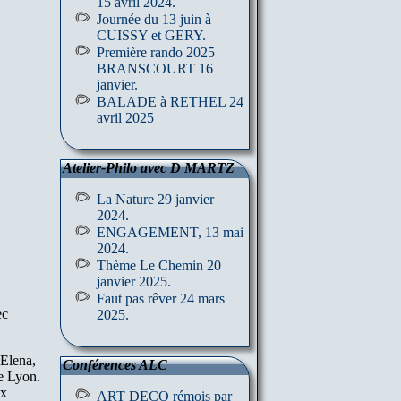
15 avril 2024.
Journée du 13 juin à
CUISSY et GERY.
Première rando 2025
BRANSCOURT 16
janvier.
BALADE à RETHEL 24
avril 2025
Atelier-Philo avec D MARTZ
La Nature 29 janvier
2024.
ENGAGEMENT, 13 mai
2024.
Thème Le Chemin 20
janvier 2025.
Faut pas rêver 24 mars
ec
2025.
 Elena,
Conférences ALC
de Lyon.
ux
ART DECO rémois par