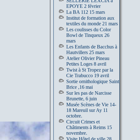
SELLERIE LEXCIA à
EPOYE 2 février
La BA 112 15 mars
Institut de formation aux
textiles du monde 21 mars
Les coulisses du Color
Bowl de Tinqueux 26
mars
Les Enfants de Bacchus à
Hautvillers 25 mars
Atelier Olivier Pineau
Petites Loges 8 avril
Twist à St Tropez par la
Cie Trabucco 19 avril
Sortie ornithologique Saint
Brice ,16 mai
Sur les pas de Narcisse
Brunette, 6 juin
Musée Scènes de Vie 14-
18 Mareuil sur Ay 11
octobre.
Circuit Crimes et
Châtiments à Reims 15
novembre.
Visite Hôtel de ville 28