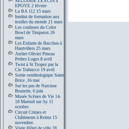
SELLERIE LEXCIA à
EPOYE 2 février
La BA 112 15 mars
Institut de formation aux
textiles du monde 21 mars
Les coulisses du Color
Bowl de Tinqueux 26
mars
Les Enfants de Bacchus à
Hautvillers 25 mars
Atelier Olivier Pineau
Petites Loges 8 avril
Twist à St Tropez par la
Cie Trabucco 19 avril
Sortie ornithologique Saint
Brice ,16 mai
Sur les pas de Narcisse
Brunette, 6 juin
Musée Scènes de Vie 14-
18 Mareuil sur Ay 11
octobre.
Circuit Crimes et
Châtiments à Reims 15
novembre.
Visite Hôtel de ville 28