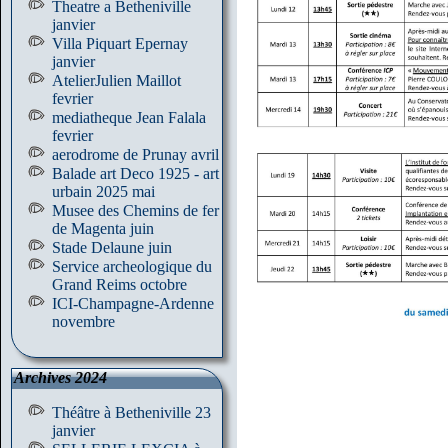
Theatre a Betheniville
janvier
Villa Piquart Epernay
janvier
AtelierJulien Maillot
fevrier
mediatheque Jean Falala
fevrier
aerodrome de Prunay avril
Balade art Deco 1925 - art
urbain 2025 mai
Musee des Chemins de fer
de Magenta juin
Stade Delaune juin
Service archeologique du
Grand Reims octobre
ICI-Champagne-Ardenne
novembre
Archives 2024
Théâtre à Betheniville 23
janvier