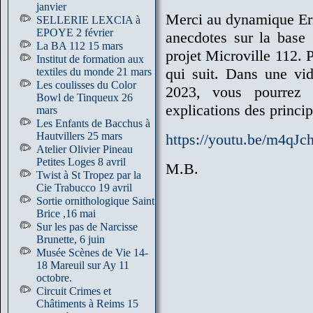
janvier
Merci au dynamique Er
SELLERIE LEXCIA à
EPOYE 2 février
anecdotes sur la base
La BA 112 15 mars
projet Microville 112. P
Institut de formation aux
qui suit. Dans une vid
textiles du monde 21 mars
Les coulisses du Color
2023, vous pourrez r
Bowl de Tinqueux 26
explications des princi
mars
Les Enfants de Bacchus à
Hautvillers 25 mars
https://youtu.be/m4qJ
Atelier Olivier Pineau
Petites Loges 8 avril
M.B.
Twist à St Tropez par la
Cie Trabucco 19 avril
Sortie ornithologique Saint
Brice ,16 mai
Sur les pas de Narcisse
Brunette, 6 juin
Musée Scènes de Vie 14-
18 Mareuil sur Ay 11
octobre.
Circuit Crimes et
Châtiments à Reims 15