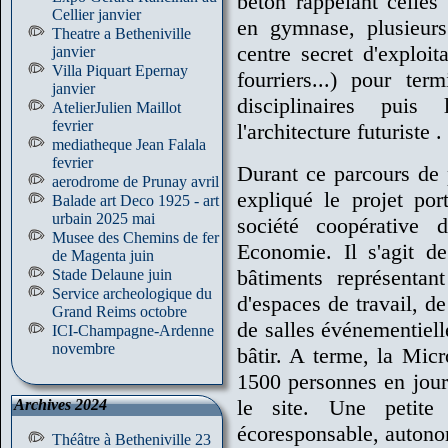
béton rappelant celles
Cellier janvier
en gymnase, plusieurs
Theatre a Betheniville
centre secret d'exploi
janvier
Villa Piquart Epernay
fourriers...) pour te
janvier
disciplinaires puis
AtelierJulien Maillot
fevrier
l'architecture futuriste .
mediatheque Jean Falala
fevrier
Durant ce parcours de
aerodrome de Prunay avril
expliqué le projet po
Balade art Deco 1925 - art
urbain 2025 mai
société coopérative d
Musee des Chemins de fer
Economie. Il s'agit d
de Magenta juin
bâtiments représenta
Stade Delaune juin
Service archeologique du
d'espaces de travail, de
Grand Reims octobre
de salles événementielle
ICI-Champagne-Ardenne
novembre
bâtir. A terme, la Micr
1500 personnes en jour
le site. Une petite
Archives 2024
écoresponsable, autono
Théâtre à Betheniville 23