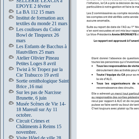
SELLERIE LEXCIA à
EPOYE 2 février
La BA 112 15 mars
Institut de formation aux
textiles du monde 21 mars
Les coulisses du Color
Bowl de Tinqueux 26
mars
Les Enfants de Bacchus à
Hautvillers 25 mars
Atelier Olivier Pineau
Petites Loges 8 avril
Twist à St Tropez par la
Cie Trabucco 19 avril
Sortie ornithologique Saint
Brice ,16 mai
Sur les pas de Narcisse
Brunette, 6 juin
Musée Scènes de Vie 14-
18 Mareuil sur Ay 11
octobre.
Circuit Crimes et
Châtiments à Reims 15
novembre.
Visite Hôtel de ville 28