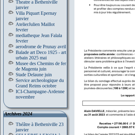
Theatre a Betheniville
janvier
Villa Piquart Epernay
janvier
AtelierJulien Maillot
fevrier
mediatheque Jean Falala
fevrier
aerodrome de Prunay avril
Balade art Deco 1925 - art
urbain 2025 mai
Musee des Chemins de fer
de Magenta juin
Stade Delaune juin
Service archeologique du
Grand Reims octobre
ICI-Champagne-Ardenne
novembre
Archives 2024
Théâtre à Betheniville 23
janvier