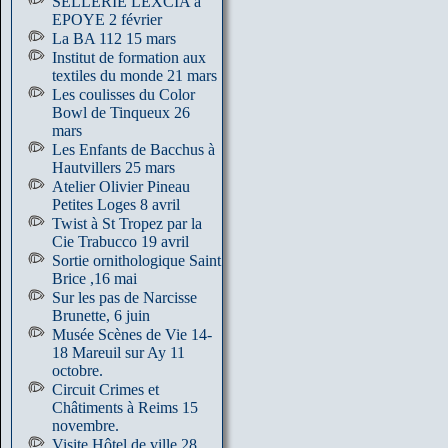
SELLERIE LEXCIA à
EPOYE 2 février
La BA 112 15 mars
Institut de formation aux
textiles du monde 21 mars
Les coulisses du Color
Bowl de Tinqueux 26
mars
Les Enfants de Bacchus à
Hautvillers 25 mars
Atelier Olivier Pineau
Petites Loges 8 avril
Twist à St Tropez par la
Cie Trabucco 19 avril
Sortie ornithologique Saint
Brice ,16 mai
Sur les pas de Narcisse
Brunette, 6 juin
Musée Scènes de Vie 14-
18 Mareuil sur Ay 11
octobre.
Circuit Crimes et
Châtiments à Reims 15
novembre.
Visite Hôtel de ville 28