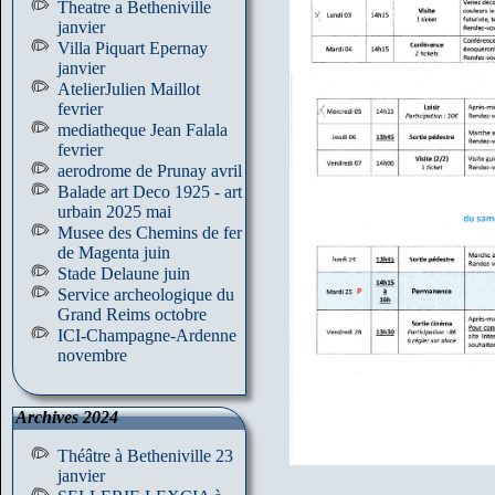
Theatre a Betheniville
janvier
Villa Piquart Epernay
janvier
AtelierJulien Maillot
fevrier
mediatheque Jean Falala
fevrier
aerodrome de Prunay avril
Balade art Deco 1925 - art
urbain 2025 mai
Musee des Chemins de fer
de Magenta juin
Stade Delaune juin
Service archeologique du
Grand Reims octobre
ICI-Champagne-Ardenne
novembre
Archives 2024
Théâtre à Betheniville 23
janvier