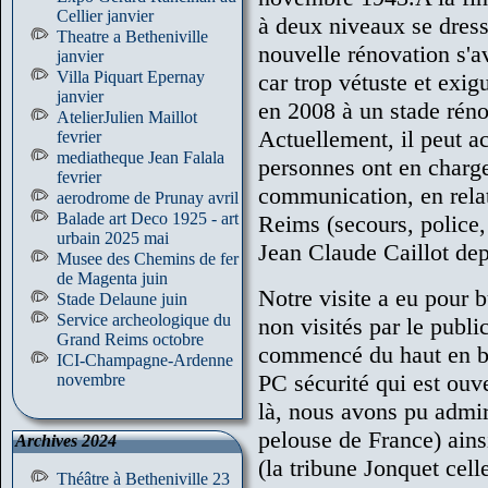
Cellier janvier
à deux niveaux se dresse
Theatre a Betheniville
nouvelle rénovation s'a
janvier
Villa Piquart Epernay
car trop vétuste et exig
janvier
en 2008 à un stade rén
AtelierJulien Maillot
Actuellement, il peut a
fevrier
mediatheque Jean Falala
personnes ont en charge
fevrier
communication, en relat
aerodrome de Prunay avril
Balade art Deco 1925 - art
Reims (secours, police,
urbain 2025 mai
Jean Claude Caillot de
Musee des Chemins de fer
de Magenta juin
Notre visite a eu pour b
Stade Delaune juin
Service archeologique du
non visités par le publ
Grand Reims octobre
commencé du haut en ba
ICI-Champagne-Ardenne
PC sécurité qui est ouv
novembre
là, nous avons pu admir
pelouse de France) ains
Archives 2024
(la tribune Jonquet cell
Théâtre à Betheniville 23