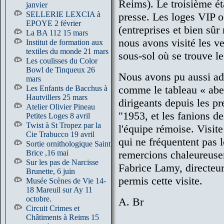
Reims). Le troisième éta
janvier
SELLERIE LEXCIA à
presse. Les loges VIP 
EPOYE 2 février
(entreprises et bien s
La BA 112 15 mars
nous avons visité les ve
Institut de formation aux
textiles du monde 21 mars
sous-sol où se trouve l
Les coulisses du Color
Bowl de Tinqueux 26
Nous avons pu aussi adm
mars
comme le tableau « abei
Les Enfants de Bacchus à
Hautvillers 25 mars
dirigeants depuis les p
Atelier Olivier Pineau
"1953, et les fanions de
Petites Loges 8 avril
Twist à St Tropez par la
l'équipe rémoise. Visit
Cie Trabucco 19 avril
qui ne fréquentent pas 
Sortie ornithologique Saint
Brice ,16 mai
remercions chaleureuse
Sur les pas de Narcisse
Fabrice Lamy, directeur
Brunette, 6 juin
permis cette visite.
Musée Scènes de Vie 14-
18 Mareuil sur Ay 11
octobre.
A. Br
Circuit Crimes et
Châtiments à Reims 15