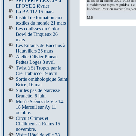
SELLERIE LEXCIA à
EPOYE 2 février
La BA 112 15 mars
Institut de formation aux
textiles du monde 21 mars
Les coulisses du Color
Bowl de Tinqueux 26
mars
Les Enfants de Bacchus à
Hautvillers 25 mars
Atelier Olivier Pineau
Petites Loges 8 avril
Twist à St Tropez par la
Cie Trabucco 19 avril
Sortie ornithologique Saint
Brice ,16 mai
Sur les pas de Narcisse
Brunette, 6 juin
Musée Scènes de Vie 14-
18 Mareuil sur Ay 11
octobre.
Circuit Crimes et
Châtiments à Reims 15
novembre.
Visite Hôtel de ville 28