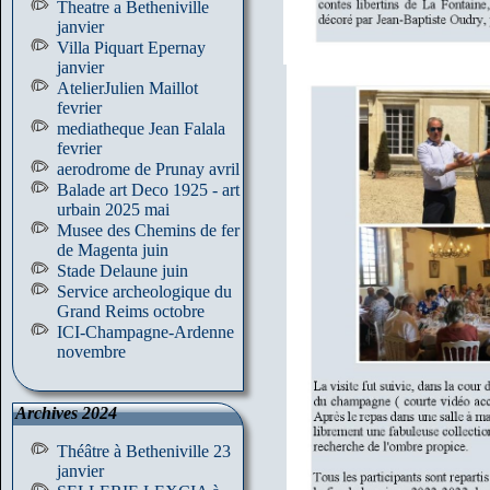
Theatre a Betheniville
janvier
Villa Piquart Epernay
janvier
AtelierJulien Maillot
fevrier
mediatheque Jean Falala
fevrier
aerodrome de Prunay avril
Balade art Deco 1925 - art
urbain 2025 mai
Musee des Chemins de fer
de Magenta juin
Stade Delaune juin
Service archeologique du
Grand Reims octobre
ICI-Champagne-Ardenne
novembre
Archives 2024
Théâtre à Betheniville 23
janvier