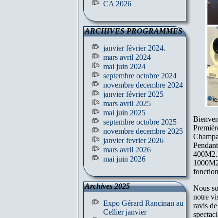
CA 2026
ARCHIVES PROGRAMMES
janvier février 2024.
mars avril 2024
mai juin 2024
septembre octobre 2024
novembre decembre 2024
janvier février 2025
mars avril 2025
mai juin 2025
Bienven
septembre octobre 2025
Première
novembre decembre 2025
Champag
janvier fevrier 2026
Pendant 
mars avril 2026
400M2.Le
mai juin 2026
1000M2 
fonction
Archives 2025
Nous so
notre vi
Expo Gérard Rancinan au
ravis d
Cellier janvier
spectacl