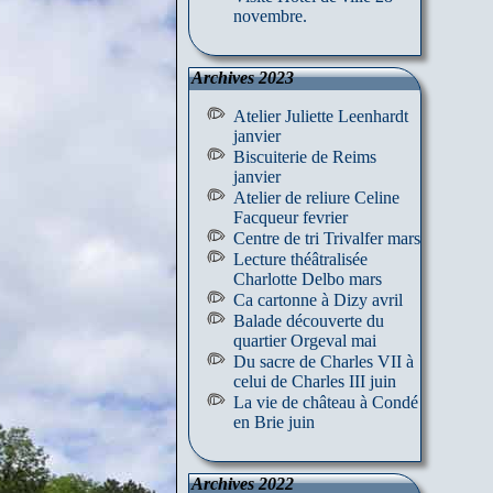
novembre.
Archives 2023
Atelier Juliette Leenhardt
janvier
Biscuiterie de Reims
janvier
Atelier de reliure Celine
Facqueur fevrier
Centre de tri Trivalfer mars
Lecture théâtralisée
Charlotte Delbo mars
Ca cartonne à Dizy avril
Balade découverte du
quartier Orgeval mai
Du sacre de Charles VII à
celui de Charles III juin
La vie de château à Condé
en Brie juin
Archives 2022