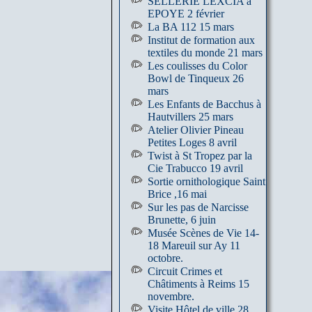
SELLERIE LEXCIA à
EPOYE 2 février
La BA 112 15 mars
Institut de formation aux
textiles du monde 21 mars
Les coulisses du Color
Bowl de Tinqueux 26
mars
Les Enfants de Bacchus à
Hautvillers 25 mars
Atelier Olivier Pineau
Petites Loges 8 avril
Twist à St Tropez par la
Cie Trabucco 19 avril
Sortie ornithologique Saint
Brice ,16 mai
Sur les pas de Narcisse
Brunette, 6 juin
Musée Scènes de Vie 14-
18 Mareuil sur Ay 11
octobre.
Circuit Crimes et
Châtiments à Reims 15
novembre.
Visite Hôtel de ville 28