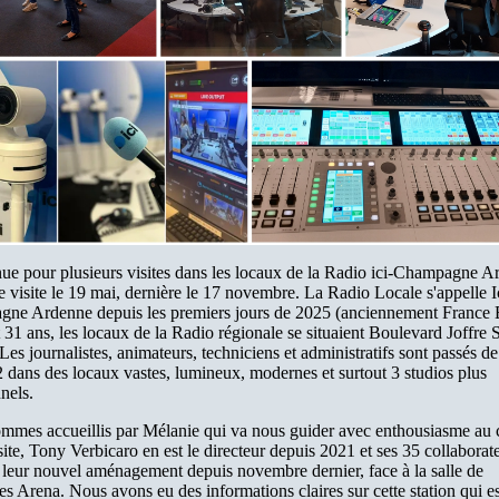
ue pour plusieurs visites dans les locaux de la Radio ici-Champagne A
 visite le 19 mai, dernière le 17 novembre. La Radio Locale s'appelle I
ne Ardenne depuis les premiers jours de 2025 (anciennement France 
31 ans, les locaux de la Radio régionale se situaient Boulevard Joffre 
s journalistes, animateurs, techniciens et administratifs sont passés d
dans des locaux vastes, lumineux, modernes et surtout 3 studios plus
nels.
mmes accueillis par Mélanie qui va nous guider avec enthousiasme au 
site, Tony Verbicaro en est le directeur depuis 2021 et ses 35 collaborat
e leur nouvel aménagement depuis novembre dernier, face à la salle de
es Arena. Nous avons eu des informations claires sur cette station qui es