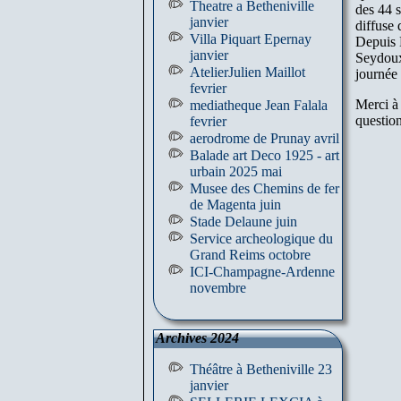
Theatre a Betheniville
des 44 
janvier
diffuse
Villa Piquart Epernay
Depuis 
janvier
Seydoux
AtelierJulien Maillot
journée 
fevrier
Merci à 
mediatheque Jean Falala
question
fevrier
aerodrome de Prunay avril
Balade art Deco 1925 - art
urbain 2025 mai
Musee des Chemins de fer
de Magenta juin
Stade Delaune juin
Service archeologique du
Grand Reims octobre
ICI-Champagne-Ardenne
novembre
Archives 2024
Théâtre à Betheniville 23
janvier