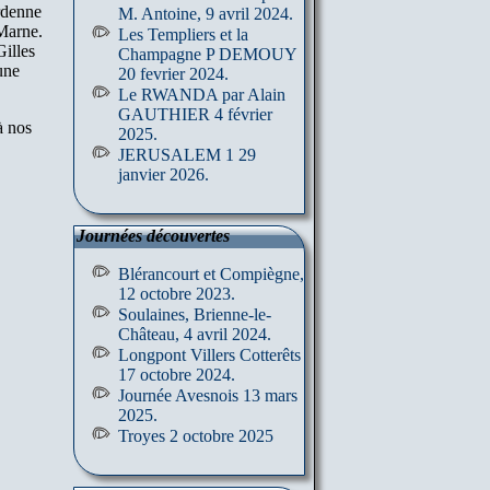
rdenne
M. Antoine, 9 avril 2024.
 Marne.
Les Templiers et la
illes
Champagne P DEMOUY
une
20 fevrier 2024.
Le RWANDA par Alain
GAUTHIER 4 février
à nos
2025.
JERUSALEM 1 29
janvier 2026.
Journées découvertes
Blérancourt et Compiègne,
12 octobre 2023.
Soulaines, Brienne-le-
Château, 4 avril 2024.
Longpont Villers Cotterêts
17 octobre 2024.
Journée Avesnois 13 mars
2025.
Troyes 2 octobre 2025