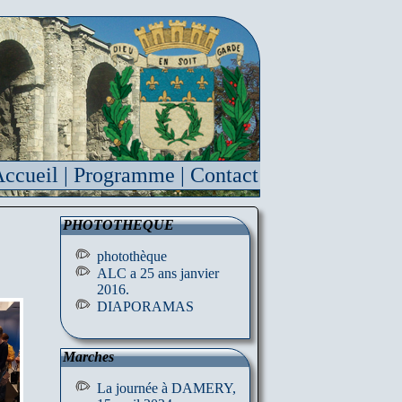
ccueil
|
Programme
|
Contact
PHOTOTHEQUE
photothèque
ALC a 25 ans janvier
2016.
DIAPORAMAS
Marches
La journée à DAMERY,