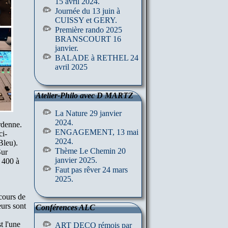
15 avril 2024.
Journée du 13 juin à
CUISSY et GERY.
Première rando 2025
BRANSCOURT 16
janvier.
BALADE à RETHEL 24
avril 2025
Atelier-Philo avec D MARTZ
La Nature 29 janvier
2024.
rdenne.
ENGAGEMENT, 13 mai
ci-
2024.
Bleu).
Thème Le Chemin 20
Sur
janvier 2025.
e 400 à
Faut pas rêver 24 mars
2025.
cours de
eurs sont
Conférences ALC
t l'une
ART DECO rémois par