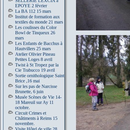
SELLERIE LEXCIA à
EPOYE 2 février
La BA 112 15 mars
Institut de formation aux
textiles du monde 21 mars
Les coulisses du Color
Bowl de Tinqueux 26
mars
Les Enfants de Bacchus à
Hautvillers 25 mars
Atelier Olivier Pineau
Petites Loges 8 avril
Twist à St Tropez par la
Cie Trabucco 19 avril
Sortie ornithologique Saint
Brice ,16 mai
Sur les pas de Narcisse
Brunette, 6 juin
Musée Scènes de Vie 14-
18 Mareuil sur Ay 11
octobre.
Circuit Crimes et
Châtiments à Reims 15
novembre.
Visite Hôtel de ville 28