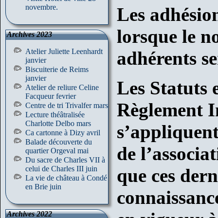
novembre.
Les adhésion
lorsque le 
Archives 2023
Atelier Juliette Leenhardt
adhérents se
janvier
Biscuiterie de Reims
janvier
Les Statuts e
Atelier de reliure Celine
Facqueur fevrier
Règlement I
Centre de tri Trivalfer mars
Lecture théâtralisée
Charlotte Delbo mars
s’appliquent
Ca cartonne à Dizy avril
Balade découverte du
de l’associa
quartier Orgeval mai
Du sacre de Charles VII à
celui de Charles III juin
que ces dern
La vie de château à Condé
en Brie juin
connaissance
Archives 2022