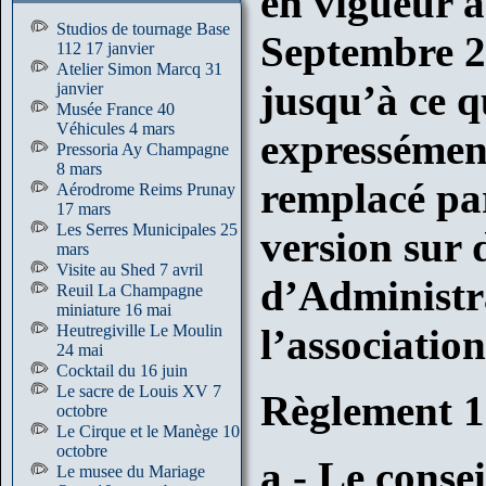
en vigueur 
Studios de tournage Base
Septembre 2
112 17 janvier
Atelier Simon Marcq 31
jusqu’à ce qu
janvier
Musée France 40
Véhicules 4 mars
expressémen
Pressoria Ay Champagne
8 mars
remplacé pa
Aérodrome Reims Prunay
17 mars
Les Serres Municipales 25
version sur 
mars
Visite au Shed 7 avril
d’Administr
Reuil La Champagne
miniature 16 mai
Heutregiville Le Moulin
l’association
24 mai
Cocktail du 16 juin
Le sacre de Louis XV 7
Règlement 1
octobre
Le Cirque et le Manège 10
octobre
a - Le conse
Le musee du Mariage