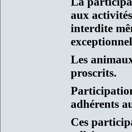
La particip
aux activité
interdite m
exceptionne
Les animaux
proscrits.
Participatio
adhérents au
Ces particip