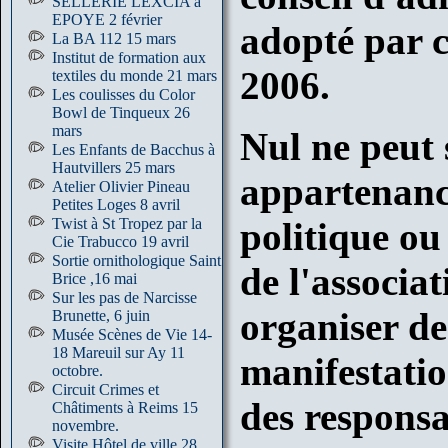
SELLERIE LEXCIA à
EPOYE 2 février
adopté par ce
La BA 112 15 mars
Institut de formation aux
2006.
textiles du monde 21 mars
Les coulisses du Color
Bowl de Tinqueux 26
mars
Nul ne peut 
Les Enfants de Bacchus à
Hautvillers 25 mars
appartenance
Atelier Olivier Pineau
Petites Loges 8 avril
Twist à St Tropez par la
politique ou
Cie Trabucco 19 avril
Sortie ornithologique Saint
de l'associa
Brice ,16 mai
Sur les pas de Narcisse
organiser de
Brunette, 6 juin
Musée Scènes de Vie 14-
18 Mareuil sur Ay 11
manifestation
octobre.
Circuit Crimes et
des responsa
Châtiments à Reims 15
novembre.
Visite Hôtel de ville 28