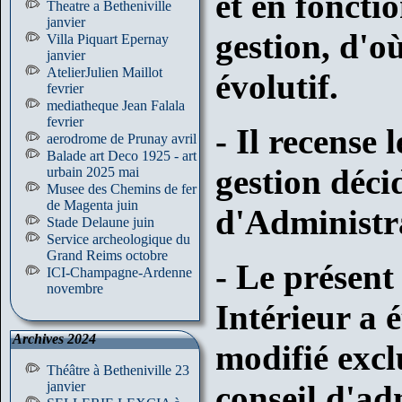
et en foncti
Theatre a Betheniville
janvier
gestion, d'o
Villa Piquart Epernay
janvier
AtelierJulien Maillot
évolutif.
fevrier
mediatheque Jean Falala
fevrier
- Il recense 
aerodrome de Prunay avril
Balade art Deco 1925 - art
gestion déci
urbain 2025 mai
Musee des Chemins de fer
de Magenta juin
d'Administra
Stade Delaune juin
Service archeologique du
Grand Reims octobre
- Le présen
ICI-Champagne-Ardenne
novembre
Intérieur a é
Archives 2024
modifié excl
Théâtre à Betheniville 23
janvier
conseil d'ad