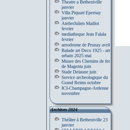
Theatre a Betheniville
janvier
Villa Piquart Epernay
janvier
AtelierJulien Maillot
fevrier
mediatheque Jean Falala
fevrier
aerodrome de Prunay avril
Balade art Deco 1925 - art
urbain 2025 mai
Musee des Chemins de fer
de Magenta juin
Stade Delaune juin
Service archeologique du
Grand Reims octobre
ICI-Champagne-Ardenne
novembre
Archives 2024
Théâtre à Betheniville 23
janvier