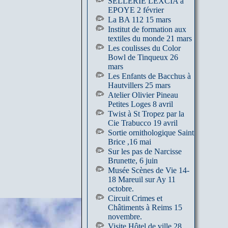
SELLERIE LEXCIA à
EPOYE 2 février
La BA 112 15 mars
Institut de formation aux
textiles du monde 21 mars
Les coulisses du Color
Bowl de Tinqueux 26
mars
Les Enfants de Bacchus à
Hautvillers 25 mars
Atelier Olivier Pineau
Petites Loges 8 avril
Twist à St Tropez par la
Cie Trabucco 19 avril
Sortie ornithologique Saint
Brice ,16 mai
Sur les pas de Narcisse
Brunette, 6 juin
Musée Scènes de Vie 14-
18 Mareuil sur Ay 11
octobre.
Circuit Crimes et
Châtiments à Reims 15
novembre.
Visite Hôtel de ville 28