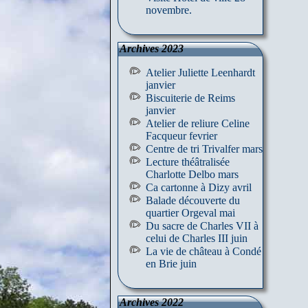
novembre.
Archives 2023
Atelier Juliette Leenhardt
janvier
Biscuiterie de Reims
janvier
Atelier de reliure Celine
Facqueur fevrier
Centre de tri Trivalfer mars
Lecture théâtralisée
Charlotte Delbo mars
Ca cartonne à Dizy avril
Balade découverte du
quartier Orgeval mai
Du sacre de Charles VII à
celui de Charles III juin
La vie de château à Condé
en Brie juin
Archives 2022