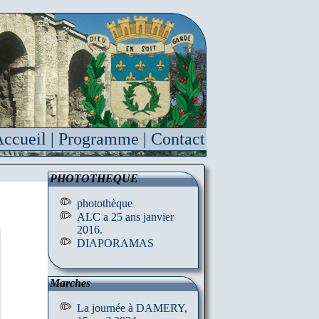
ccueil
|
Programme
|
Contact
PHOTOTHEQUE
photothèque
ALC a 25 ans janvier
2016.
DIAPORAMAS
Marches
La journée à DAMERY,