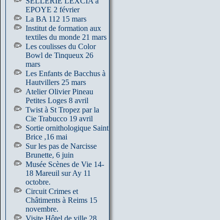
SELLERIE LEXCIA à
EPOYE 2 février
La BA 112 15 mars
Institut de formation aux
textiles du monde 21 mars
Les coulisses du Color
Bowl de Tinqueux 26
mars
Les Enfants de Bacchus à
Hautvillers 25 mars
Atelier Olivier Pineau
Petites Loges 8 avril
Twist à St Tropez par la
Cie Trabucco 19 avril
Sortie ornithologique Saint
Brice ,16 mai
Sur les pas de Narcisse
Brunette, 6 juin
Musée Scènes de Vie 14-
18 Mareuil sur Ay 11
octobre.
Circuit Crimes et
Châtiments à Reims 15
novembre.
Visite Hôtel de ville 28