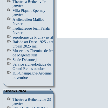
Theatre a Betheniville
janvier
Villa Piquart Epernay
janvier
AtelierJulien Maillot
fevrier
mediatheque Jean Falala
fevrier
aerodrome de Prunay avril
Balade art Deco 1925 - art
urbain 2025 mai
Musee des Chemins de fer
de Magenta juin
Stade Delaune juin
Service archeologique du
Grand Reims octobre
ICI-Champagne-Ardenne
novembre
Archives 2024
Théâtre à Betheniville 23
janvier