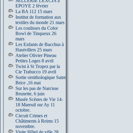
SELLERIE LEXCIA à
EPOYE 2 février
La BA 112 15 mars
Institut de formation aux
textiles du monde 21 mars
Les coulisses du Color
Bowl de Tinqueux 26
mars
Les Enfants de Bacchus à
Hautvillers 25 mars
Atelier Olivier Pineau
Petites Loges 8 avril
Twist à St Tropez par la
Cie Trabucco 19 avril
Sortie ornithologique Saint
Brice ,16 mai
Sur les pas de Narcisse
Brunette, 6 juin
Musée Scènes de Vie 14-
18 Mareuil sur Ay 11
octobre.
Circuit Crimes et
Châtiments à Reims 15
novembre.
Visite Hôtel de ville 28