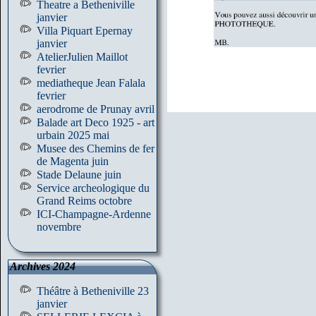
Theatre a Betheniville
janvier
Villa Piquart Epernay
janvier
AtelierJulien Maillot
fevrier
mediatheque Jean Falala
fevrier
aerodrome de Prunay avril
Balade art Deco 1925 - art
urbain 2025 mai
Musee des Chemins de fer
de Magenta juin
Stade Delaune juin
Service archeologique du
Grand Reims octobre
ICI-Champagne-Ardenne
novembre
Archives 2024
Théâtre à Betheniville 23
janvier