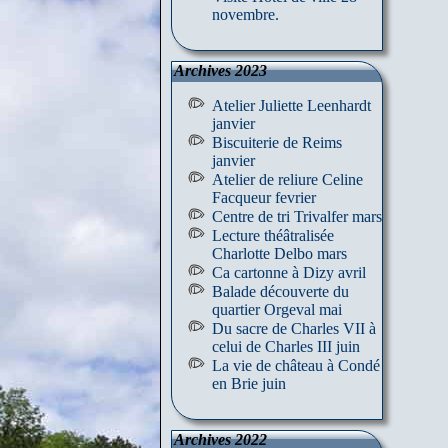
novembre.
Archives 2023
Atelier Juliette Leenhardt
janvier
Biscuiterie de Reims
janvier
Atelier de reliure Celine
Facqueur fevrier
Centre de tri Trivalfer mars
Lecture théâtralisée
Charlotte Delbo mars
Ca cartonne à Dizy avril
Balade découverte du
quartier Orgeval mai
Du sacre de Charles VII à
celui de Charles III juin
La vie de château à Condé
en Brie juin
Archives 2022