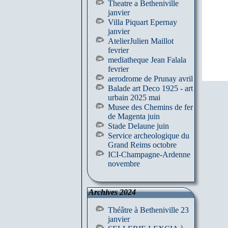
Theatre a Betheniville
janvier
Villa Piquart Epernay
janvier
AtelierJulien Maillot
fevrier
mediatheque Jean Falala
fevrier
aerodrome de Prunay avril
Balade art Deco 1925 - art
urbain 2025 mai
Musee des Chemins de fer
de Magenta juin
Stade Delaune juin
Service archeologique du
Grand Reims octobre
ICI-Champagne-Ardenne
novembre
Archives 2024
Théâtre à Betheniville 23
janvier