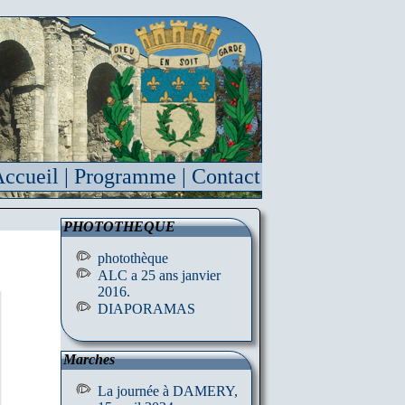
ccueil
|
Programme
|
Contact
PHOTOTHEQUE
photothèque
ALC a 25 ans janvier
2016.
DIAPORAMAS
Marches
La journée à DAMERY,