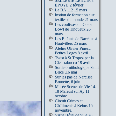
SELLERIE LEXCIA à
EPOYE 2 février
La BA 112 15 mars
Institut de formation aux
textiles du monde 21 mars
Les coulisses du Color
Bowl de Tinqueux 26
mars
Les Enfants de Bacchus à
Hautvillers 25 mars
Atelier Olivier Pineau
Petites Loges 8 avril
Twist à St Tropez par la
Cie Trabucco 19 avril
Sortie ornithologique Saint
Brice ,16 mai
Sur les pas de Narcisse
Brunette, 6 juin
Musée Scènes de Vie 14-
18 Mareuil sur Ay 11
octobre.
Circuit Crimes et
Châtiments à Reims 15
novembre.
Visite Hôtel de ville 28