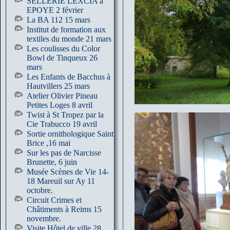
SELLERIE LEXCIA à
EPOYE 2 février
La BA 112 15 mars
Institut de formation aux
textiles du monde 21 mars
Les coulisses du Color
Bowl de Tinqueux 26
mars
Les Enfants de Bacchus à
Hautvillers 25 mars
Atelier Olivier Pineau
Petites Loges 8 avril
Twist à St Tropez par la
Cie Trabucco 19 avril
Sortie ornithologique Saint
Brice ,16 mai
Sur les pas de Narcisse
Brunette, 6 juin
Musée Scènes de Vie 14-
18 Mareuil sur Ay 11
octobre.
Circuit Crimes et
Châtiments à Reims 15
novembre.
Visite Hôtel de ville 28