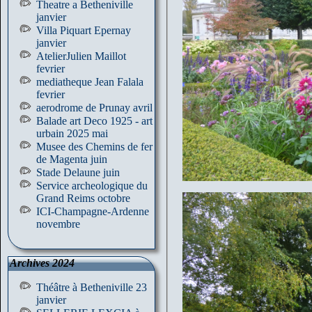
Theatre a Betheniville
janvier
Villa Piquart Epernay
janvier
AtelierJulien Maillot
fevrier
mediatheque Jean Falala
fevrier
aerodrome de Prunay avril
Balade art Deco 1925 - art
urbain 2025 mai
Musee des Chemins de fer
de Magenta juin
Stade Delaune juin
Service archeologique du
Grand Reims octobre
ICI-Champagne-Ardenne
novembre
Archives 2024
Théâtre à Betheniville 23
janvier