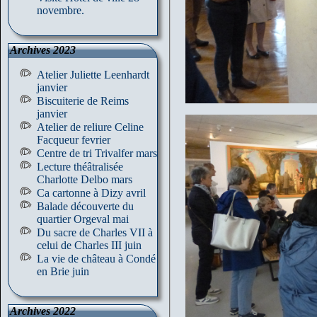
novembre.
Archives 2023
Atelier Juliette Leenhardt
janvier
Biscuiterie de Reims
janvier
Atelier de reliure Celine
Facqueur fevrier
Centre de tri Trivalfer mars
Lecture théâtralisée
Charlotte Delbo mars
Ca cartonne à Dizy avril
Balade découverte du
quartier Orgeval mai
Du sacre de Charles VII à
celui de Charles III juin
La vie de château à Condé
en Brie juin
Archives 2022