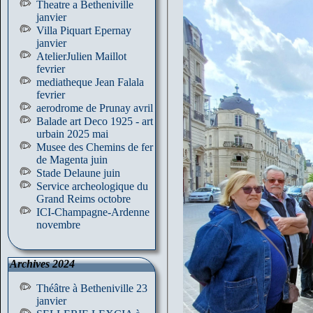
Theatre a Betheniville
janvier
Villa Piquart Epernay
janvier
AtelierJulien Maillot
fevrier
mediatheque Jean Falala
fevrier
aerodrome de Prunay avril
Balade art Deco 1925 - art
urbain 2025 mai
Musee des Chemins de fer
de Magenta juin
Stade Delaune juin
Service archeologique du
Grand Reims octobre
ICI-Champagne-Ardenne
novembre
Archives 2024
Théâtre à Betheniville 23
janvier