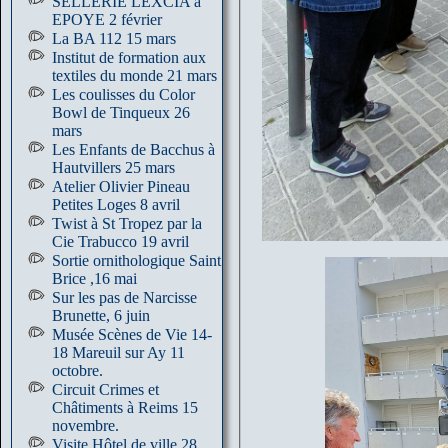
SELLERIE LEXCIA à
EPOYE 2 février
La BA 112 15 mars
Institut de formation aux
textiles du monde 21 mars
Les coulisses du Color
Bowl de Tinqueux 26
mars
Les Enfants de Bacchus à
Hautvillers 25 mars
Atelier Olivier Pineau
Petites Loges 8 avril
Twist à St Tropez par la
Cie Trabucco 19 avril
Sortie ornithologique Saint
Brice ,16 mai
Sur les pas de Narcisse
Brunette, 6 juin
Musée Scènes de Vie 14-
18 Mareuil sur Ay 11
octobre.
Circuit Crimes et
Châtiments à Reims 15
novembre.
Visite Hôtel de ville 28