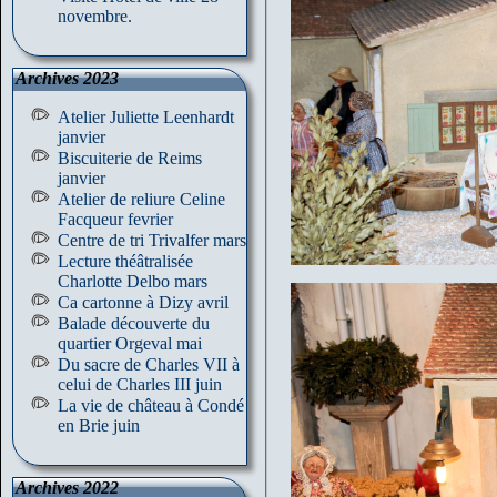
novembre.
Archives 2023
Atelier Juliette Leenhardt
janvier
Biscuiterie de Reims
janvier
Atelier de reliure Celine
Facqueur fevrier
Centre de tri Trivalfer mars
Lecture théâtralisée
Charlotte Delbo mars
Ca cartonne à Dizy avril
Balade découverte du
quartier Orgeval mai
Du sacre de Charles VII à
celui de Charles III juin
La vie de château à Condé
en Brie juin
Archives 2022