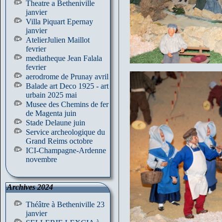
Theatre a Betheniville
janvier
Villa Piquart Epernay
janvier
AtelierJulien Maillot
fevrier
mediatheque Jean Falala
fevrier
aerodrome de Prunay avril
Balade art Deco 1925 - art
urbain 2025 mai
Musee des Chemins de fer
de Magenta juin
Stade Delaune juin
Service archeologique du
Grand Reims octobre
ICI-Champagne-Ardenne
novembre
Archives 2024
Théâtre à Betheniville 23
janvier