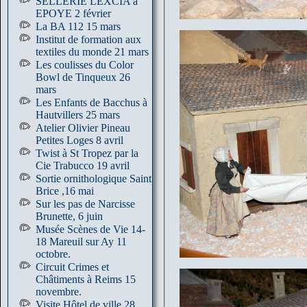
SELLERIE LEXCIA à
EPOYE 2 février
La BA 112 15 mars
Institut de formation aux
textiles du monde 21 mars
Les coulisses du Color
Bowl de Tinqueux 26
mars
Les Enfants de Bacchus à
Hautvillers 25 mars
Atelier Olivier Pineau
Petites Loges 8 avril
Twist à St Tropez par la
Cie Trabucco 19 avril
Sortie ornithologique Saint
Brice ,16 mai
Sur les pas de Narcisse
Brunette, 6 juin
Musée Scènes de Vie 14-
18 Mareuil sur Ay 11
octobre.
Circuit Crimes et
Châtiments à Reims 15
novembre.
Visite Hôtel de ville 28