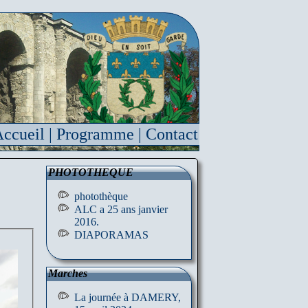
ccueil
|
Programme
|
Contact
PHOTOTHEQUE
photothèque
ALC a 25 ans janvier
2016.
DIAPORAMAS
Marches
La journée à DAMERY,