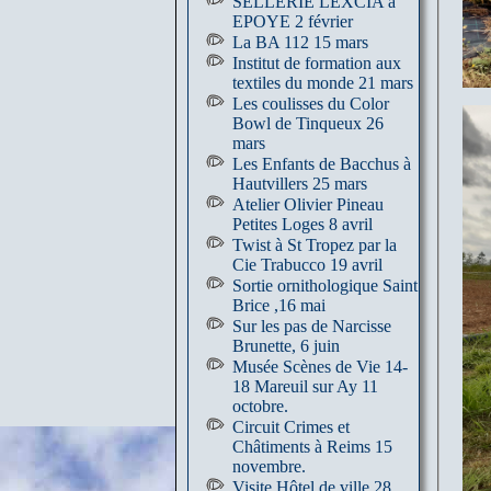
SELLERIE LEXCIA à
EPOYE 2 février
La BA 112 15 mars
Institut de formation aux
textiles du monde 21 mars
Les coulisses du Color
Bowl de Tinqueux 26
mars
Les Enfants de Bacchus à
Hautvillers 25 mars
Atelier Olivier Pineau
Petites Loges 8 avril
Twist à St Tropez par la
Cie Trabucco 19 avril
Sortie ornithologique Saint
Brice ,16 mai
Sur les pas de Narcisse
Brunette, 6 juin
Musée Scènes de Vie 14-
18 Mareuil sur Ay 11
octobre.
Circuit Crimes et
Châtiments à Reims 15
novembre.
Visite Hôtel de ville 28