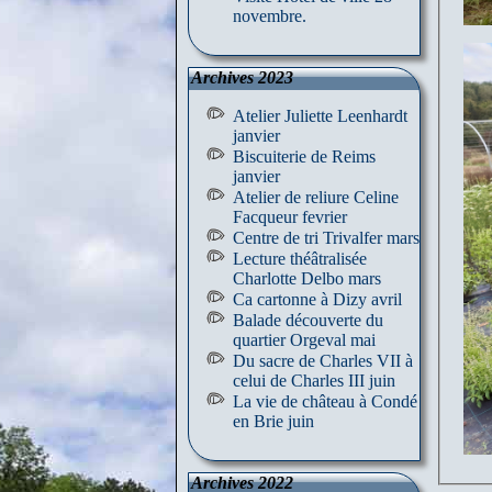
novembre.
Archives 2023
Atelier Juliette Leenhardt
janvier
Biscuiterie de Reims
janvier
Atelier de reliure Celine
Facqueur fevrier
Centre de tri Trivalfer mars
Lecture théâtralisée
Charlotte Delbo mars
Ca cartonne à Dizy avril
Balade découverte du
quartier Orgeval mai
Du sacre de Charles VII à
celui de Charles III juin
La vie de château à Condé
en Brie juin
Archives 2022