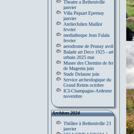
Theatre a Betheniville
janvier
Villa Piquart Epernay
janvier
AtelierJulien Maillot
fevrier
mediatheque Jean Falala
fevrier
aerodrome de Prunay avril
Balade art Deco 1925 - art
urbain 2025 mai
Musee des Chemins de fer
de Magenta juin
Stade Delaune juin
Service archeologique du
Grand Reims octobre
ICI-Champagne-Ardenne
novembre
Archives 2024
Théâtre à Betheniville 23
janvier