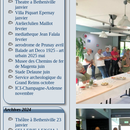
Theatre a Betheniville
janvier
Villa Piquart Epernay
janvier
AtelierJulien Maillot
fevrier
mediatheque Jean Falala
fevrier
aerodrome de Prunay avril
Balade art Deco 1925 - art
urbain 2025 mai
Musee des Chemins de fer
de Magenta juin
Stade Delaune juin
Service archeologique du
Grand Reims octobre
ICI-Champagne-Ardenne
novembre
Archives 2024
Théâtre à Betheniville 23
janvier