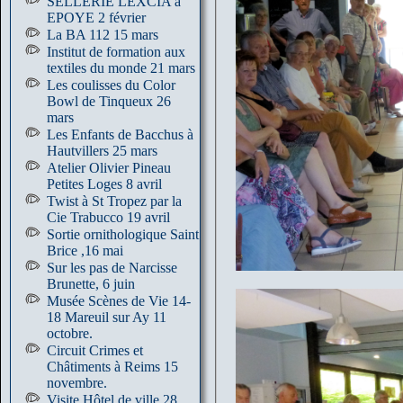
SELLERIE LEXCIA à
EPOYE 2 février
La BA 112 15 mars
Institut de formation aux
textiles du monde 21 mars
Les coulisses du Color
Bowl de Tinqueux 26
mars
Les Enfants de Bacchus à
Hautvillers 25 mars
Atelier Olivier Pineau
Petites Loges 8 avril
Twist à St Tropez par la
Cie Trabucco 19 avril
Sortie ornithologique Saint
Brice ,16 mai
Sur les pas de Narcisse
Brunette, 6 juin
Musée Scènes de Vie 14-
18 Mareuil sur Ay 11
octobre.
Circuit Crimes et
Châtiments à Reims 15
novembre.
Visite Hôtel de ville 28