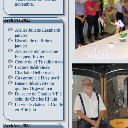
novembre.
Archives 2023
Atelier Juliette Leenhardt
janvier
Biscuiterie de Reims
janvier
Atelier de reliure Celine
Facqueur fevrier
Centre de tri Trivalfer mars
Lecture théâtralisée
Charlotte Delbo mars
Ca cartonne à Dizy avril
Balade découverte du
quartier Orgeval mai
Du sacre de Charles VII à
celui de Charles III juin
La vie de château à Condé
en Brie juin
Archives 2022