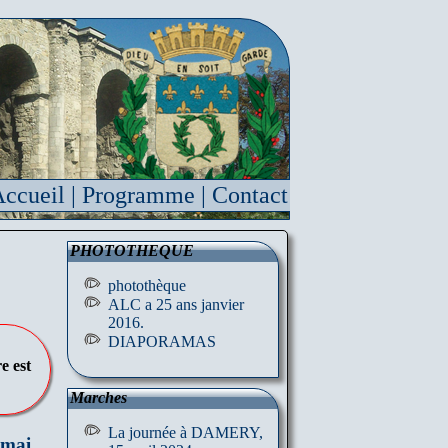
ccueil
|
Programme
|
Contact
PHOTOTHEQUE
photothèque
ALC a 25 ans janvier
2016.
DIAPORAMAS
e est
Marches
La journée à DAMERY,
 mai.