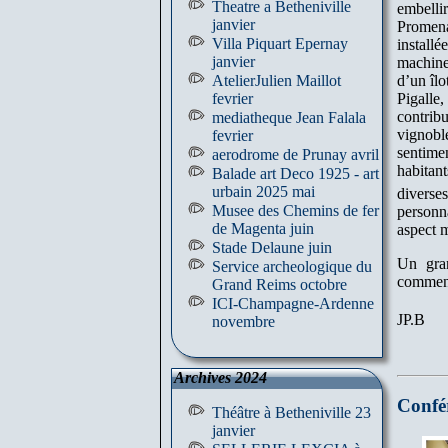
Theatre a Betheniville
embellir
janvier
Promena
Villa Piquart Epernay
install
janvier
machine 
AtelierJulien Maillot
d’un îlo
fevrier
Pigall
contrib
mediatheque Jean Falala
vignobl
fevrier
sentime
aerodrome de Prunay avril
habitan
Balade art Deco 1925 - art
urbain 2025 mai
diverses
Musee des Chemins de fer
personn
de Magenta juin
aspect m
Stade Delaune juin
Un gra
Service archeologique du
commenta
Grand Reims octobre
ICI-Champagne-Ardenne
JP.B
novembre
Archives 2024
Confér
Théâtre à Betheniville 23
janvier