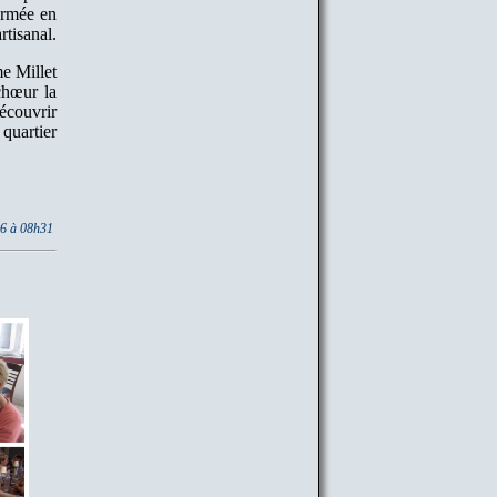
ermée en
rtisanal.
me Millet
chœur la
écouvrir
 quartier
26 à 08h31