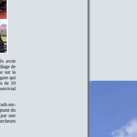
ès avoir
illage de
e sur la
gare qui
us de 10
onvivial
ult-sur-
agnant du
 par une
rcheurs