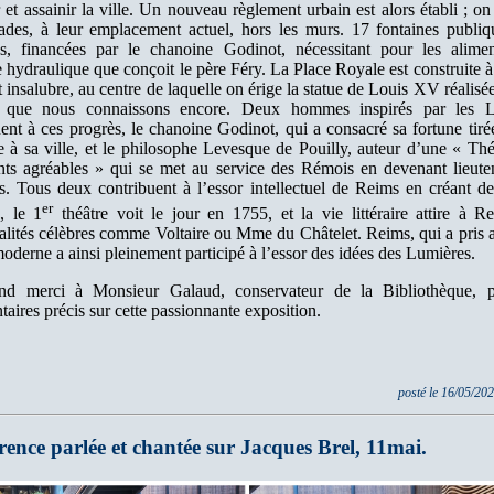
 et assainir la ville. Un nouveau règlement urbain est alors établi ; on
des, à leur emplacement actuel, hors les murs. 17 fontaines publiq
ées, financées par le chanoine Godinot, nécessitant pour les alime
hydraulique que conçoit le père Féry. La Place Royale est construite à
t insalubre, au centre de laquelle on érige la statue de Louis XV réalisé
e, que nous connaissons encore. Deux hommes inspirés par les L
uent à ces progrès, le chanoine Godinot, qui a consacré sa fortune tiré
e à sa ville, et le philosophe Levesque de Pouilly, auteur d’une « Thé
nts agréables » qui se met au service des Rémois en devenant lieute
ts. Tous deux contribuent à l’essor intellectuel de Reims en créant de
er
, le 1
théâtre voit le jour en 1755, et la vie littéraire attire à R
alités célèbres comme Voltaire ou Mme du Châtelet. Reims, qui a pris a
oderne a ainsi pleinement participé à l’essor des idées des Lumières.
nd merci à Monsieur Galaud, conservateur de la Bibliothèque, p
ires précis sur cette passionnante exposition.
posté le 16/05/20
ence parlée et chantée sur Jacques Brel, 11mai.