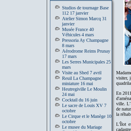
Studios de tournage Base
112 17 janvier
Atelier Simon Marcq 31
janvier
Musée France 40
Véhicules 4 mars
Pressoria Ay Champagne
8 mars
Aérodrome Reims Prunay
17 mars
Les Serres Municipales 25
mars
Visite au Shed 7 avril
Madame 
visiter,
Reuil La Champagne
quadrila
miniature 16 mai
Heutregiville Le Moulin
En 2011 
24 mai
d'aména
Cocktail du 16 juin
ville. L
Le sacre de Louis XV 7
de natur
octobre
la réhab
Le Cirque et le Manège 10
octobre
L'Îlot 
Le musee du Mariage
cadastr