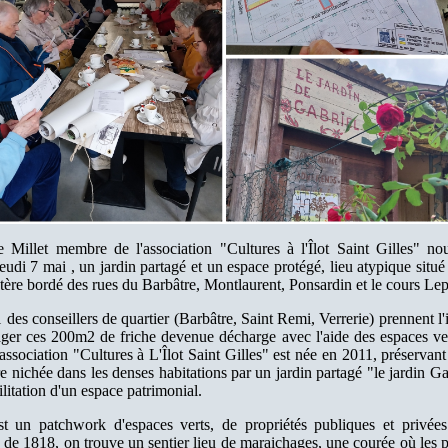
Millet membre de l'association "Cultures à l'Îlot Saint Gilles" nou
 jeudi 7 mai , un jardin partagé et un espace protégé, lieu atypique situ
tère bordé des rues du Barbâtre, Montlaurent, Ponsardin et le cours Le
des conseillers de quartier (Barbâtre, Saint Remi, Verrerie) prennent l'i
ger ces 200m2 de friche devenue décharge avec l'aide des espaces ver
’association "Cultures à L'Îlot Saint Gilles" est née en 2011, préservan
e nichée dans les denses habitations par un jardin partagé "le jardin Ga
ilitation d'un espace patrimonial.
est un patchwork d'espaces verts, de propriétés publiques et privées
e de 1818, on trouve un sentier lieu de maraichages, une courée où les 