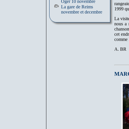
Oger 10 novembre
rangeai
La gare de Reims
1999 qui
novembre et decembre
La visit
nous a 
chanson
cet endr
comme N
A. BR
MARC