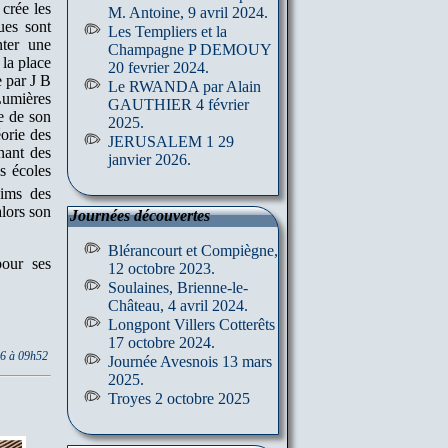
 crée les
M. Antoine, 9 avril 2024.
ues sont
Les Templiers et la
nter une
Champagne P DEMOUY
 la place
20 fevrier 2024.
e par J B
Le RWANDA par Alain
umières
GAUTHIER 4 février
e de son
2025.
orie des
JERUSALEM 1 29
nant des
janvier 2026.
s écoles
eims des
lors son
Journées découvertes
Blérancourt et Compiègne,
our ses
12 octobre 2023.
Soulaines, Brienne-le-
Château, 4 avril 2024.
Longpont Villers Cotterêts
17 octobre 2024.
26 à 09h52
Journée Avesnois 13 mars
2025.
Troyes 2 octobre 2025