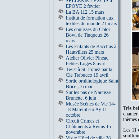
SELLERIE LEXCIA à
EPOYE 2 février
La BA 112 15 mars
Institut de formation aux
textiles du monde 21 mars
Les coulisses du Color
Bowl de Tinqueux 26
mars
Les Enfants de Bacchus à
Hautvillers 25 mars
Atelier Olivier Pineau
Petites Loges 8 avril
Twist à St Tropez par la
Cie Trabucco 19 avril
Sortie ornithologique Saint
Brice ,16 mai
Sur les pas de Narcisse
Brunette, 6 juin
Musée Scènes de Vie 14-
Très be
18 Mareuil sur Ay 11
chanter 
octobre.
thèmes é
Circuit Crimes et
Châtiments à Reims 15
Les 11 
novembre.
souffra
Visite Hôtel de ville 28