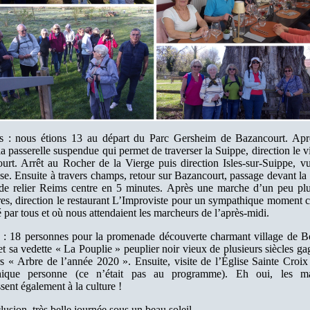
s : nous étions 13 au départ du Parc Gersheim de Bazancourt. Apr
la passerelle suspendue qui permet de traverser la Suippe, direction le v
urt. Arrêt au Rocher de la Vierge puis direction Isles-sur-Suippe, vu
se. Ensuite à travers champs, retour sur Bazancourt, passage devant la 
de relier Reims centre en 5 minutes. Après une marche d’un peu pl
res, direction le restaurant L’Improviste pour un sympathique moment c
 par tous et où nous attendaient les marcheurs de l’après-midi.
 : 18 personnes pour la promenade découverte charmant village de Bo
t sa vedette « La Pouplie » peuplier noir vieux de plusieurs siècles g
s « Arbre de l’année 2020 ». Ensuite, visite de l’Église Sainte Croix
hique personne (ce n’était pas au programme). Eh oui, les ma
ssent également à la culture !
usion, très belle journée sous un beau soleil.