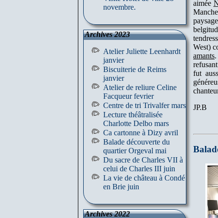
aimée
N
novembre.
Manche
paysage
belgitu
Archives 2023
tendres
West) c
Atelier Juliette Leenhardt
amants
.
janvier
refusan
Biscuiterie de Reims
fut aus
janvier
généreu
Atelier de reliure Celine
chanteur
Facqueur fevrier
Centre de tri Trivalfer mars
JP.B
Lecture théâtralisée
Charlotte Delbo mars
Ca cartonne à Dizy avril
Balade découverte du
Balade
quartier Orgeval mai
Du sacre de Charles VII à
celui de Charles III juin
La vie de château à Condé
en Brie juin
Archives 2022