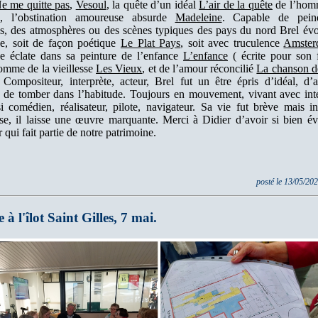
e me quitte pas
,
Vesoul
, la quête d’un idéal
L’air de la quête
de l’hom
, l’obstination amoureuse absurde
Madeleine
. Capable de pein
s, des atmosphères ou des scènes typiques des pays du nord Brel évo
de, soit de façon poétique
Le Plat Pays
, soit avec truculence
Amste
se éclate dans sa peinture de l’enfance
L’enfance
( écrite pour son 
omme de la vieillesse
Les Vieux
, et de l’amour réconcilié
La chanson d
 Compositeur, interprète, acteur, Brel fut un être épris d’idéal, d’a
t de tomber dans l’habitude. Toujours en mouvement, vivant avec inten
si comédien, réalisateur, pilote, navigateur. Sa vie fut brève mais in
se, il laisse une œuvre marquante. Merci à Didier d’avoir si bien é
 qui fait partie de notre patrimoine.
posté le 13/05/20
 à l'îlot Saint Gilles, 7 mai.