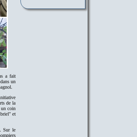
s a fait
é dans un
pagnol.
nitiative
ts de la
t un coin
briel" et
. Sur le
pompiers