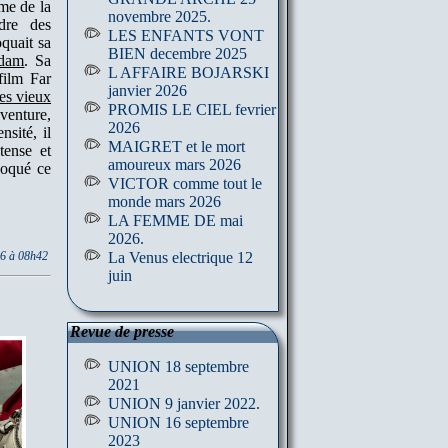
me de la
novembre 2025.
dre des
LES ENFANTS VONT
quait sa
BIEN decembre 2025
rdam
. Sa
L AFFAIRE BOJARSKI
film Far
janvier 2026
es vieux
PROMIS LE CIEL fevrier
venture,
2026
sité, il
MAIGRET et le mort
tense et
amoureux mars 2026
voqué ce
VICTOR comme tout le
monde mars 2026
LA FEMME DE mai
2026.
La Venus electrique 12
26 à 08h42
juin
Revue de presse
UNION 18 septembre
2021
UNION 9 janvier 2022.
UNION 16 septembre
2023