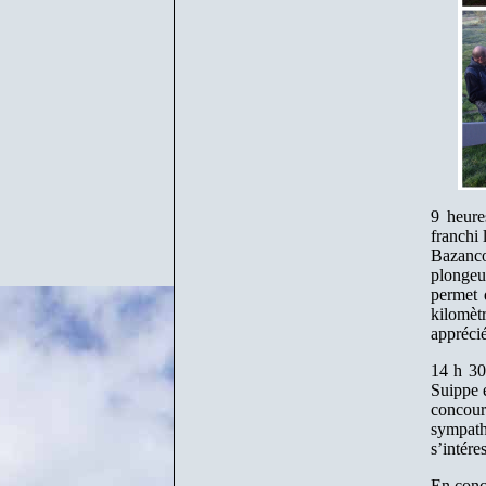
9 heure
franchi 
Bazanco
plongeu
permet 
kilomèt
apprécié
14 h 30
Suippe e
concour
sympat
s’intére
En concl