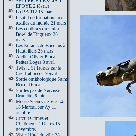
SELLERIE LEXCIA à
EPOYE 2 février
La BA 112 15 mars
Institut de formation aux
textiles du monde 21 mars
Les coulisses du Color
Bowl de Tinqueux 26
mars
Les Enfants de Bacchus à
Hautvillers 25 mars
Atelier Olivier Pineau
Petites Loges 8 avril
Twist à St Tropez par la
Cie Trabucco 19 avril
Sortie ornithologique Saint
Brice ,16 mai
Sur les pas de Narcisse
Brunette, 6 juin
Musée Scènes de Vie 14-
18 Mareuil sur Ay 11
octobre.
Circuit Crimes et
Châtiments à Reims 15
novembre.
Visite Hôtel de ville 28