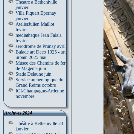
Theatre a Betheniville
janvier
Villa Piquart Epernay
janvier
AtelierJulien Maillot
fevrier
mediatheque Jean Falala
fevrier
aerodrome de Prunay avril
Balade art Deco 1925 - art
urbain 2025 mai
Musee des Chemins de fer
de Magenta juin
Stade Delaune juin
Service archeologique du
Grand Reims octobre
ICI-Champagne-Ardenne
novembre
Archives 2024
Théâtre à Betheniville 23
janvier