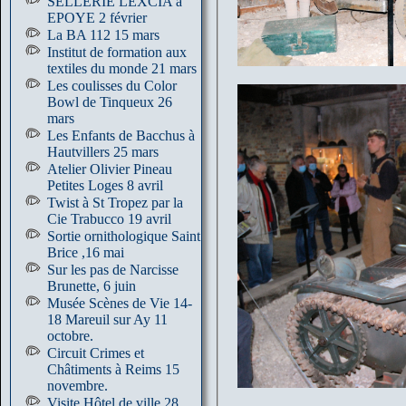
SELLERIE LEXCIA à
EPOYE 2 février
La BA 112 15 mars
Institut de formation aux
textiles du monde 21 mars
Les coulisses du Color
Bowl de Tinqueux 26
mars
Les Enfants de Bacchus à
Hautvillers 25 mars
Atelier Olivier Pineau
Petites Loges 8 avril
Twist à St Tropez par la
Cie Trabucco 19 avril
Sortie ornithologique Saint
Brice ,16 mai
Sur les pas de Narcisse
Brunette, 6 juin
Musée Scènes de Vie 14-
18 Mareuil sur Ay 11
octobre.
Circuit Crimes et
Châtiments à Reims 15
novembre.
Visite Hôtel de ville 28