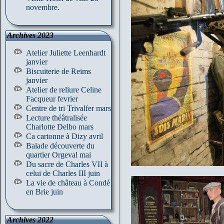
novembre.
Archives 2023
Atelier Juliette Leenhardt
janvier
Biscuiterie de Reims
janvier
Atelier de reliure Celine
Facqueur fevrier
Centre de tri Trivalfer mars
Lecture théâtralisée
Charlotte Delbo mars
Ca cartonne à Dizy avril
Balade découverte du
quartier Orgeval mai
Du sacre de Charles VII à
celui de Charles III juin
La vie de château à Condé
en Brie juin
Archives 2022