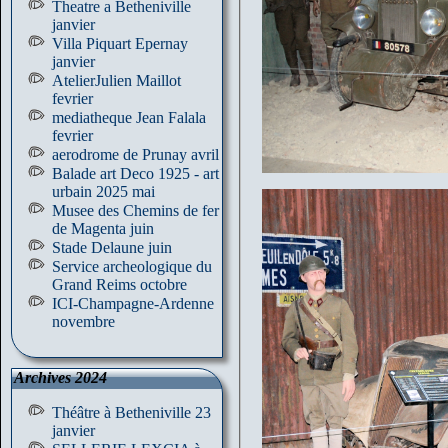
Theatre a Betheniville
janvier
Villa Piquart Epernay
janvier
AtelierJulien Maillot
fevrier
mediatheque Jean Falala
fevrier
aerodrome de Prunay avril
Balade art Deco 1925 - art
urbain 2025 mai
Musee des Chemins de fer
de Magenta juin
Stade Delaune juin
Service archeologique du
Grand Reims octobre
ICI-Champagne-Ardenne
novembre
Archives 2024
Théâtre à Betheniville 23
janvier