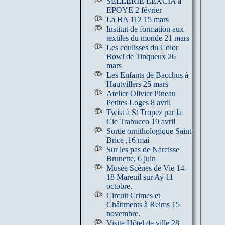
SELLERIE LEXCIA à
EPOYE 2 février
La BA 112 15 mars
Institut de formation aux
textiles du monde 21 mars
Les coulisses du Color
Bowl de Tinqueux 26
mars
Les Enfants de Bacchus à
Hautvillers 25 mars
Atelier Olivier Pineau
Petites Loges 8 avril
Twist à St Tropez par la
Cie Trabucco 19 avril
Sortie ornithologique Saint
Brice ,16 mai
Sur les pas de Narcisse
Brunette, 6 juin
Musée Scènes de Vie 14-
18 Mareuil sur Ay 11
octobre.
Circuit Crimes et
Châtiments à Reims 15
novembre.
Visite Hôtel de ville 28