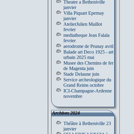
Theatre a Betheniville
janvier
Villa Piquart Epernay
janvier
AtelierJulien Maillot
fevrier
mediatheque Jean Falala
fevrier
aerodrome de Prunay avril
Balade art Deco 1925 - art
urbain 2025 mai
Musee des Chemins de fer
de Magenta juin
Stade Delaune juin
Service archeologique du
Grand Reims octobre
ICI-Champagne-Ardenne
novembre
Archives 2024
Théâtre à Betheniville 23
janvier