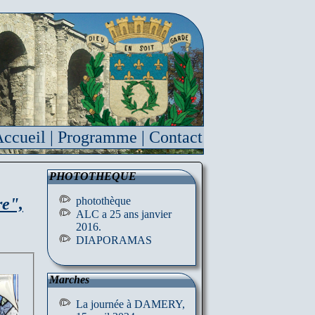
ccueil
|
Programme
|
Contact
PHOTOTHEQUE
re",
photothèque
ALC a 25 ans janvier
2016.
DIAPORAMAS
Marches
La journée à DAMERY,