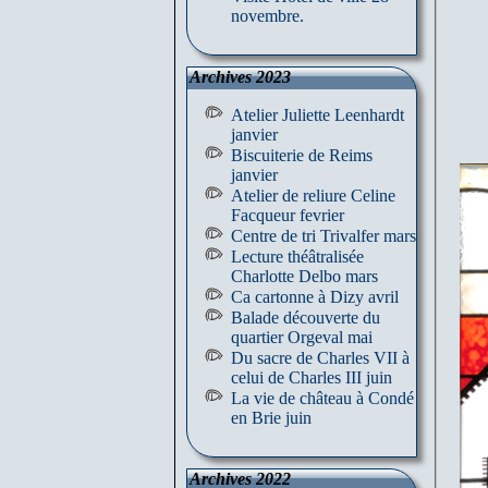
novembre.
Archives 2023
Atelier Juliette Leenhardt
janvier
Biscuiterie de Reims
janvier
Atelier de reliure Celine
Facqueur fevrier
Centre de tri Trivalfer mars
Lecture théâtralisée
Charlotte Delbo mars
Ca cartonne à Dizy avril
Balade découverte du
quartier Orgeval mai
Du sacre de Charles VII à
celui de Charles III juin
La vie de château à Condé
en Brie juin
Archives 2022