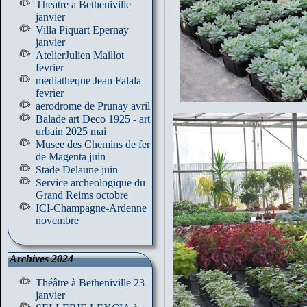
Theatre a Betheniville
janvier
Villa Piquart Epernay
janvier
AtelierJulien Maillot
fevrier
mediatheque Jean Falala
fevrier
aerodrome de Prunay avril
Balade art Deco 1925 - art
urbain 2025 mai
Musee des Chemins de fer
de Magenta juin
Stade Delaune juin
Service archeologique du
Grand Reims octobre
ICI-Champagne-Ardenne
novembre
Archives 2024
Théâtre à Betheniville 23
janvier