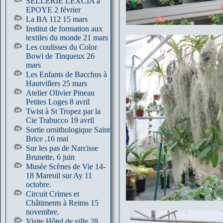
SELLERIE LEXCIA à
EPOYE 2 février
La BA 112 15 mars
Institut de formation aux
textiles du monde 21 mars
Les coulisses du Color
Bowl de Tinqueux 26
mars
Les Enfants de Bacchus à
Hautvillers 25 mars
Atelier Olivier Pineau
Petites Loges 8 avril
Twist à St Tropez par la
Cie Trabucco 19 avril
Sortie ornithologique Saint
Brice ,16 mai
Sur les pas de Narcisse
Brunette, 6 juin
Musée Scènes de Vie 14-
18 Mareuil sur Ay 11
octobre.
Circuit Crimes et
Châtiments à Reims 15
novembre.
Visite Hôtel de ville 28