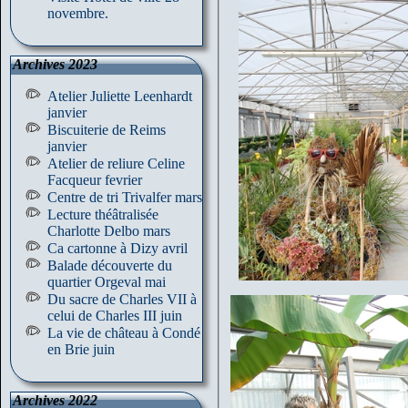
novembre.
Archives 2023
Atelier Juliette Leenhardt
janvier
Biscuiterie de Reims
janvier
Atelier de reliure Celine
Facqueur fevrier
Centre de tri Trivalfer mars
Lecture théâtralisée
Charlotte Delbo mars
Ca cartonne à Dizy avril
Balade découverte du
quartier Orgeval mai
Du sacre de Charles VII à
celui de Charles III juin
La vie de château à Condé
en Brie juin
Archives 2022