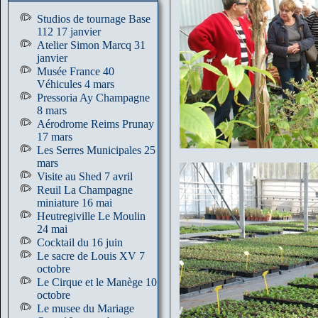
Studios de tournage Base
112 17 janvier
Atelier Simon Marcq 31
janvier
Musée France 40
Véhicules 4 mars
Pressoria Ay Champagne
8 mars
Aérodrome Reims Prunay
17 mars
Les Serres Municipales 25
mars
Visite au Shed 7 avril
Reuil La Champagne
miniature 16 mai
Heutregiville Le Moulin
24 mai
Cocktail du 16 juin
Le sacre de Louis XV 7
octobre
Le Cirque et le Manège 10
octobre
Le musee du Mariage