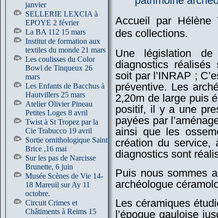
patrimoine archéo
janvier
SELLERIE LEXCIA à
Accueil par Hélène 
EPOYE 2 février
des collections.
La BA 112 15 mars
Institut de formation aux
textiles du monde 21 mars
Une législation de
Les coulisses du Color
diagnostics réalisés 
Bowl de Tinqueux 26
soit par l’INRAP ; C’e
mars
préventive. Les arch
Les Enfants de Bacchus à
Hautvillers 25 mars
2,20m de large puis ét
Atelier Olivier Pineau
positif, il y a une pre
Petites Loges 8 avril
payées par l’aménageu
Twist à St Tropez par la
ainsi que les osseme
Cie Trabucco 19 avril
Sortie ornithologique Saint
création du service, 
Brice ,16 mai
diagnostics sont réal
Sur les pas de Narcisse
Brunette, 6 juin
Puis nous sommes ac
Musée Scènes de Vie 14-
archéologue céramol
18 Mareuil sur Ay 11
octobre.
Les céramiques étudié
Circuit Crimes et
Châtiments à Reims 15
l’époque gauloise jus