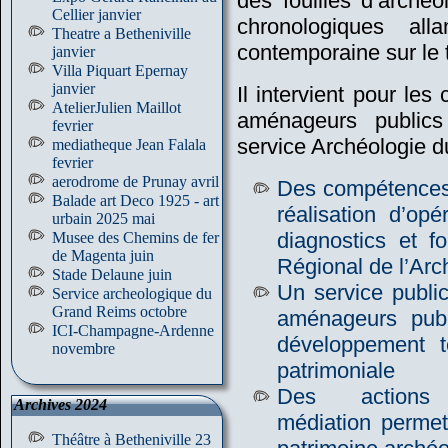
des fouilles d’archéo
Cellier janvier
chronologiques all
Theatre a Betheniville
contemporaine sur le t
janvier
Villa Piquart Epernay
janvier
Il intervient pour 
AtelierJulien Maillot
aménageurs publics
fevrier
service Archéologie 
mediatheque Jean Falala
fevrier
aerodrome de Prunay avril
Des
compétences 
Balade art Deco 1925 - art
réalisation d’opé
urbain 2025 mai
diagnostics et fo
Musee des Chemins de fer
de Magenta juin
Régional de l’Arc
Stade Delaune juin
Un
service publi
Service archeologique du
Grand Reims octobre
aménageurs publ
ICI-Champagne-Ardenne
développement te
novembre
patrimoniale
Des
actio
Archives 2024
médiation
permett
Théâtre à Betheniville 23