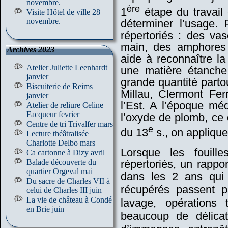
novembre.
ère
1
étape du travail 
Visite Hôtel de ville 28
novembre.
déterminer l’usage. 
répertoriés : des va
main, des amphores 
Archives 2023
aide à reconnaître la
Atelier Juliette Leenhardt
une matière étanche 
janvier
grande quantité parto
Biscuiterie de Reims
Millau, Clermont Fer
janvier
l’Est. A l’époque méd
Atelier de reliure Celine
Facqueur fevrier
l’oxyde de plomb, ce q
Centre de tri Trivalfer mars
e
du 13
s., on applique
Lecture théâtralisée
Charlotte Delbo mars
Lorsque les fouill
Ca cartonne à Dizy avril
Balade découverte du
répertoriés, un rapport
quartier Orgeval mai
dans les 2 ans qui s
Du sacre de Charles VII à
récupérés passent p
celui de Charles III juin
La vie de château à Condé
lavage, opérations 
en Brie juin
beaucoup de délica