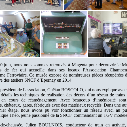
0 juin, nous nous sommes retrouvés à Magenta pour découvrir le M
s de fer qui accueille dans ses locaux l’Association Champen
me Ferroviaire. Ce musée expose de nombreuses pièces récupérées d
re des ateliers SNCF d’Epernay en 2014.
e président de l’association, Gaëtan BOSCOLO, qui nous explique ave
 détails les techniques de réalisation des décors d’un réseau de train
s, en cours de réaménagement. Avec beaucoup d’ingéniosité sont
s, châteaux, gares, fabriqués avec des matériaux recyclés. Dans une aut
ier étage, nous avons pu voir fonctionner un réseau avec, au pup
ique Théo, jeune passionné de la SNCF, commandant un TGV modèle 
de-chaussée, Julien BOULNOIS, conducteur de train en activité