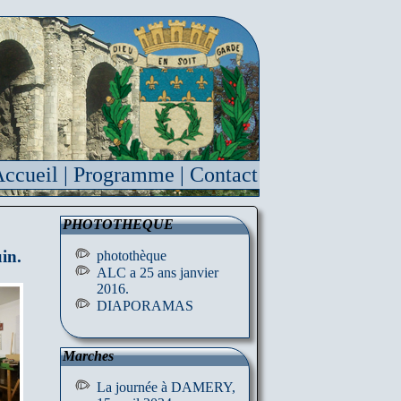
ccueil
|
Programme
|
Contact
PHOTOTHEQUE
in.
photothèque
ALC a 25 ans janvier
2016.
DIAPORAMAS
Marches
La journée à DAMERY,