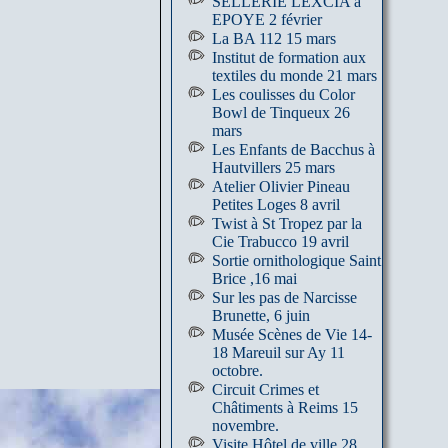
SELLERIE LEXCIA à
EPOYE 2 février
La BA 112 15 mars
Institut de formation aux
textiles du monde 21 mars
Les coulisses du Color
Bowl de Tinqueux 26
mars
Les Enfants de Bacchus à
Hautvillers 25 mars
Atelier Olivier Pineau
Petites Loges 8 avril
Twist à St Tropez par la
Cie Trabucco 19 avril
Sortie ornithologique Saint
Brice ,16 mai
Sur les pas de Narcisse
Brunette, 6 juin
Musée Scènes de Vie 14-
18 Mareuil sur Ay 11
octobre.
Circuit Crimes et
Châtiments à Reims 15
novembre.
Visite Hôtel de ville 28