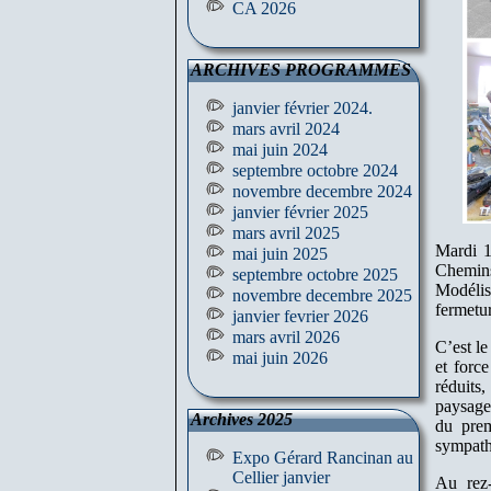
CA 2026
ARCHIVES PROGRAMMES
janvier février 2024.
mars avril 2024
mai juin 2024
septembre octobre 2024
novembre decembre 2024
janvier février 2025
mars avril 2025
Mardi 1
mai juin 2025
Chemin
septembre octobre 2025
Modélis
novembre decembre 2025
fermetu
janvier fevrier 2026
mars avril 2026
C’est l
mai juin 2026
et force
réduit
paysage
Archives 2025
du prem
sympath
Expo Gérard Rancinan au
Cellier janvier
Au rez-