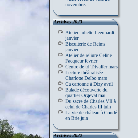
novembre.
Archives 2023
Atelier Juliette Leenhardt
janvier
Biscuiterie de Reims
janvier
Atelier de reliure Celine
Facqueur fevrier
Centre de tri Trivalfer mars
Lecture théâtralisée
Charlotte Delbo mars
Ca cartonne à Dizy avril
Balade découverte du
quartier Orgeval mai
Du sacre de Charles VII à
celui de Charles III juin
La vie de château à Condé
en Brie juin
Archives 2022