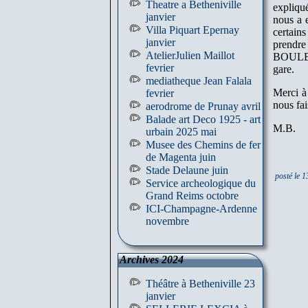
Theatre a Betheniville
expliqué
janvier
nous a 
Villa Piquart Epernay
certains
janvier
prendre
AtelierJulien Maillot
BOULBOI
fevrier
gare.
mediatheque Jean Falala
Merci à
fevrier
nous fai
aerodrome de Prunay avril
Balade art Deco 1925 - art
M.B.
urbain 2025 mai
Musee des Chemins de fer
de Magenta juin
Stade Delaune juin
posté le 
Service archeologique du
Grand Reims octobre
ICI-Champagne-Ardenne
novembre
Archives 2024
Théâtre à Betheniville 23
janvier