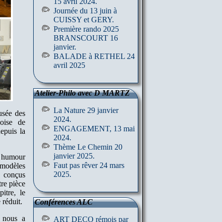
15 avril 2024.
Journée du 13 juin à
CUISSY et GERY.
Première rando 2025
BRANSCOURT 16
janvier.
BALADE à RETHEL 24
avril 2025
Atelier-Philo avec D MARTZ
La Nature 29 janvier
usée des
2024.
oise de
ENGAGEMENT, 13 mai
epuis la
2024.
Thème Le Chemin 20
janvier 2025.
c humour
Faut pas rêver 24 mars
s modèles
2025.
 conçus
re pièce
itre, le
réduit.
Conférences ALC
, nous a
ART DECO rémois par