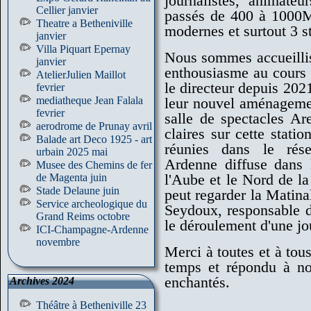
journalistes, animateur
Cellier janvier
passés de 400 à 1000M
Theatre a Betheniville
modernes et surtout 3 s
janvier
Villa Piquart Epernay
Nous sommes accueillis
janvier
enthousiasme au cours d
AtelierJulien Maillot
le directeur depuis 2021
fevrier
mediatheque Jean Falala
leur nouvel aménagemen
fevrier
salle de spectacles A
aerodrome de Prunay avril
claires sur cette statio
Balade art Deco 1925 - art
réunies dans le rés
urbain 2025 mai
Ardenne diffuse dans 
Musee des Chemins de fer
l'Aube et le Nord de 
de Magenta juin
Stade Delaune juin
peut regarder la Matina
Service archeologique du
Seydoux, responsable d
Grand Reims octobre
le déroulement d'une jo
ICI-Champagne-Ardenne
novembre
Merci à toutes et à tou
temps et répondu à nos
enchantés.
Archives 2024
Théâtre à Betheniville 23