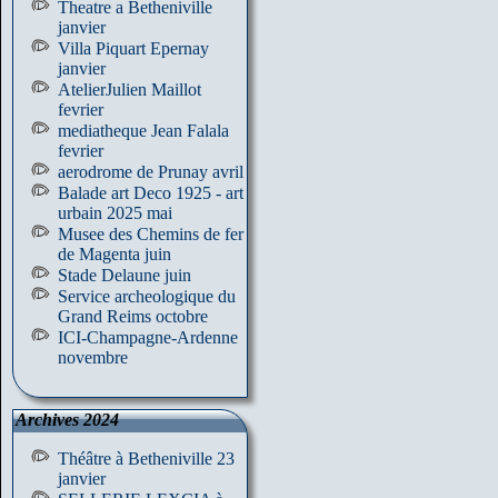
Theatre a Betheniville
janvier
Villa Piquart Epernay
janvier
AtelierJulien Maillot
fevrier
mediatheque Jean Falala
fevrier
aerodrome de Prunay avril
Balade art Deco 1925 - art
urbain 2025 mai
Musee des Chemins de fer
de Magenta juin
Stade Delaune juin
Service archeologique du
Grand Reims octobre
ICI-Champagne-Ardenne
novembre
Archives 2024
Théâtre à Betheniville 23
janvier