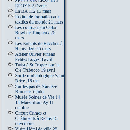
SELLERIE LEXCIA à
EPOYE 2 février
La BA 112 15 mars
Institut de formation aux
textiles du monde 21 mars
Les coulisses du Color
Bowl de Tinqueux 26
mars
Les Enfants de Bacchus à
Hautvillers 25 mars
Atelier Olivier Pineau
Petites Loges 8 avril
Twist à St Tropez par la
Cie Trabucco 19 avril
Sortie ornithologique Saint
Brice ,16 mai
Sur les pas de Narcisse
Brunette, 6 juin
Musée Scènes de Vie 14-
18 Mareuil sur Ay 11
octobre.
Circuit Crimes et
Châtiments à Reims 15
novembre.
Visite Hôtel de ville 28