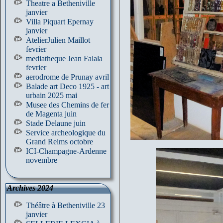
Theatre a Betheniville
janvier
Villa Piquart Epernay
janvier
AtelierJulien Maillot
fevrier
mediatheque Jean Falala
fevrier
aerodrome de Prunay avril
Balade art Deco 1925 - art
urbain 2025 mai
Musee des Chemins de fer
de Magenta juin
Stade Delaune juin
Service archeologique du
Grand Reims octobre
ICI-Champagne-Ardenne
novembre
Archives 2024
Théâtre à Betheniville 23
janvier