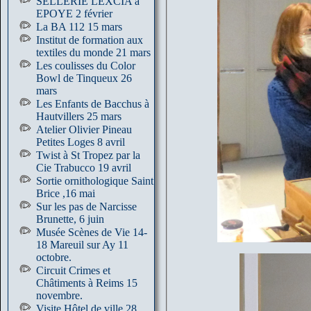
SELLERIE LEXCIA à
EPOYE 2 février
La BA 112 15 mars
Institut de formation aux
textiles du monde 21 mars
Les coulisses du Color
Bowl de Tinqueux 26
mars
Les Enfants de Bacchus à
Hautvillers 25 mars
Atelier Olivier Pineau
Petites Loges 8 avril
Twist à St Tropez par la
Cie Trabucco 19 avril
Sortie ornithologique Saint
Brice ,16 mai
Sur les pas de Narcisse
Brunette, 6 juin
Musée Scènes de Vie 14-
18 Mareuil sur Ay 11
octobre.
Circuit Crimes et
Châtiments à Reims 15
novembre.
Visite Hôtel de ville 28